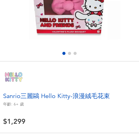
電子玩具
LEGO樂高
遊戲及拼圖系列
Barbie芭比
益智學習玩具
Disney Frozen迪士尼冰雪奇緣
戶外及運動用品
Marvel漫威
派對用品
NERF熱火
角色扮演及造型系列
Play-Doh培樂多
Sanrio三麗鷗 Hello Kitty-浪漫絨毛花束
年齡:
6+
歲
毛毛公仔玩具
$1,299
夏日