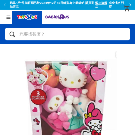
玩具"反"斗城官網已於2024年12月18日轉型為企業網站 購買商
蝦皮旗艦
或全省各門
品請至
店
市
返回
返回
分類目錄
品牌
查看所有
人氣英雄,角色扮演,射擊玩具
Toy Story玩具總動員
腳踏車,滑板車,騎乘車
Super Mario超級瑪利歐
拼砌組合及樂高LEGO
52TOYS
玩具車,貨車,火車及遙控系列
Fuggler
手工藝,文具,蠟筆,泥膠,畫板
Miniso名創優品
娃娃, 芭比,收藏公仔
playpop