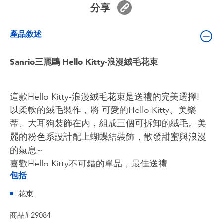
分享
嬰兒及學前玩具
產品敘述
電池
Sanrio三麗鷗 Hello Kitty-浪漫絨毛花束
任天堂 Switch
盲盒
這款Hello Kitty-浪漫絨毛花束是送禮的完美選擇!
以柔軟的絨毛製作，將 可愛的Hello Kitty、美樂
角色收藏
蒂、大耳狗裝飾在內，組成三個可拆卸的絨毛。美
麗的粉色系設計配上蝴蝶結裝飾，散發甜蜜與浪漫
生活雜貨
的氣息~
喜歡Hello Kitty不可錯的單品，最佳送禮
包括
花束
商品# 29084