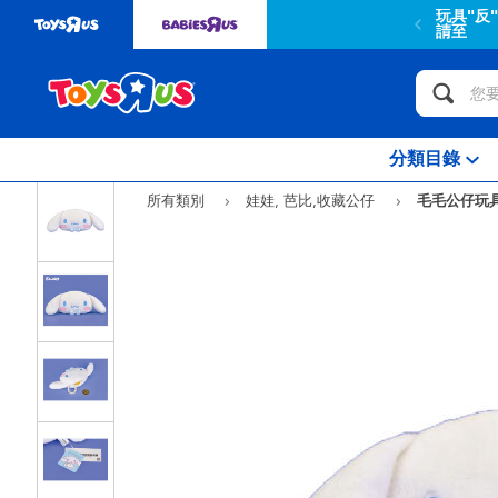
玩具"反
請至
分類目錄
所有類別
娃娃, 芭比,收藏公仔
毛毛公仔玩