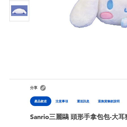
分享
產品敘述
注意事項
運送訊息
退換貨條款說明
Sanrio三麗鷗 頭形手拿包包-大耳