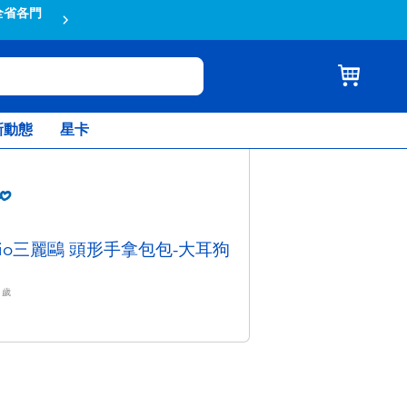
全省各門
蝦皮結帳輸入折扣碼TOYSR2026享
新動態
星卡
nrio三麗鷗 頭形手拿包包-大耳狗
歲