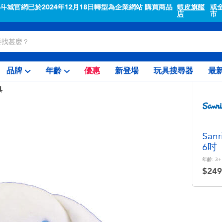
"斗城官網已於2024年12月18日轉型為企業網站 購買商品
蝦皮旗艦
或
店
市
品牌
年齡
優惠
新登場
玩具搜尋器
最
具
Sa
6吋
年齡:
3+
$249