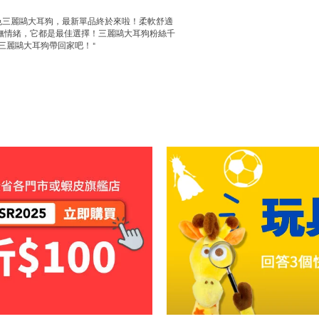
色三麗鷗大耳狗，最新單品終於來啦！柔軟舒適
撫情緒，它都是最佳選擇！三麗鷗大耳狗粉絲千
三麗鷗大耳狗帶回家吧！"