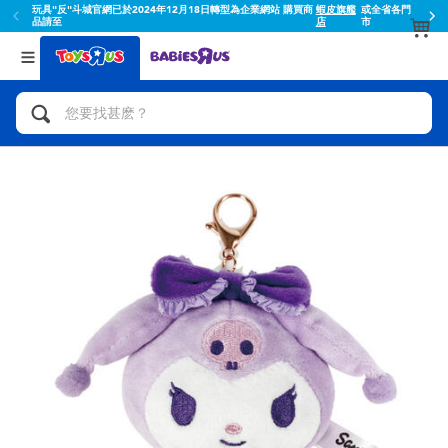
玩具"反"斗城官網已於2024年12月18日轉型為企業網站 購買商
蝦皮旗艦
或全省各門
品請至
店
市
返回
返回
分類目錄
品牌
查看所有
人氣英雄,角色扮演,射擊玩具
Toy Story玩具總動員
腳踏車,滑板車,騎乘車
Super Mario超級瑪利歐
拼砌組合及樂高LEGO
52TOYS
玩具車,貨車,火車及遙控系列
Fuggler
手工藝,文具,蠟筆,泥膠,畫板
Miniso名創優品
娃娃, 芭比,收藏公仔
playpop