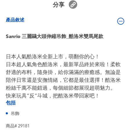
分享
嬰兒及學前玩具
產品敘述
電池
Sanrio 三麗鷗大頭伸縮吊飾_酷洛米雙馬尾款
任天堂 Switch
盲盒
日本人氣酷洛米全新上市，萌翻你的心！
日本超人氣角色酷洛米，最新單品終於來啦！柔軟
角色收藏
舒適的布料，隨身掛，給你滿滿的療癒感。無論是
陪伴日常還是安撫情緒，它都是最佳選擇！酷洛米
生活雜貨
粉絲千萬不能錯過，每個細節都展現超萌魅力。
快來玩具“反”斗城，把酷洛米帶回家吧！
包括
吊飾
商品# 29181