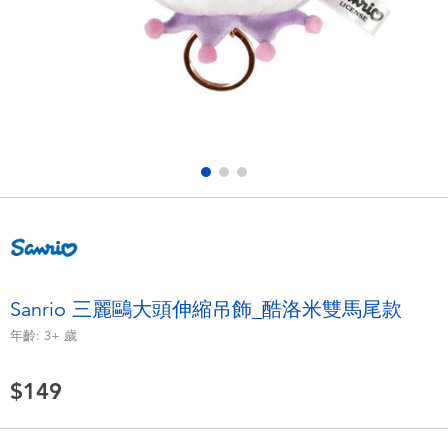
電子玩具
LEGO樂高
遊戲及拼圖系列
Barbie芭比
益智學習玩具
Disney Frozen迪士尼冰雪奇緣
戶外及運動用品
Marvel漫威
派對用品
NERF熱火
角色扮演及造型系列
Play-Doh培樂多
Sanrio 三麗鷗大頭伸縮吊飾_酷洛米雙馬尾款
年齡:
3+
歲
毛毛公仔玩具
$149
夏日