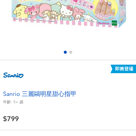
電子玩具
LEGO樂高
遊戲及拼圖系列
Barbie芭比
益智學習玩具
Disney Frozen迪士尼冰雪奇緣
戶外及運動用品
Marvel漫威
即將登場
派對用品
NERF熱火
角色扮演及造型系列
Play-Doh培樂多
Sanrio 三麗鷗明星甜心指甲
年齡:
5+
歲
毛毛公仔玩具
$799
夏日