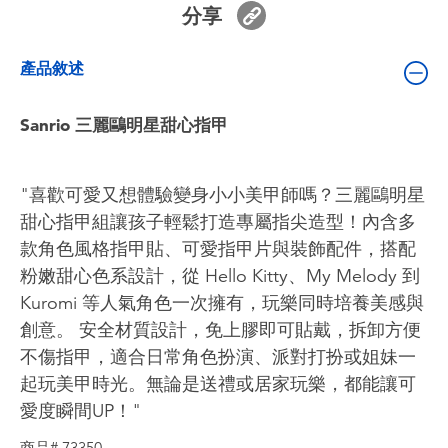
分享
嬰兒及學前玩具
產品敘述
電池
Sanrio 三麗鷗明星甜心指甲
任天堂 Switch
盲盒
"喜歡可愛又想體驗變身小小美甲師嗎？三麗鷗明星
甜心指甲組讓孩子輕鬆打造專屬指尖造型！內含多
角色收藏
款角色風格指甲貼、可愛指甲片與裝飾配件，搭配
粉嫩甜心色系設計，從 Hello Kitty、My Melody 到
生活雜貨
Kuromi 等人氣角色一次擁有，玩樂同時培養美感與
創意。 安全材質設計，免上膠即可貼戴，拆卸方便
不傷指甲，適合日常角色扮演、派對打扮或姐妹一
起玩美甲時光。無論是送禮或居家玩樂，都能讓可
愛度瞬間UP！"