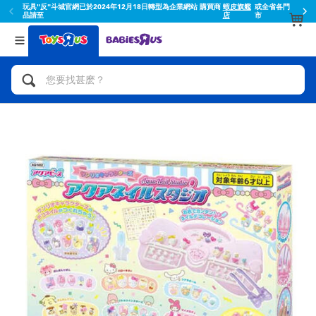
玩具"反"斗城官網已於2024年12月18日轉型為企業網站 購買商
蝦皮旗艦
或全省各門
品請至
店
市
返回
返回
分類目錄
品牌
查看所有
人氣英雄,角色扮演,射擊玩具
Toy Story玩具總動員
腳踏車,滑板車,騎乘車
Super Mario超級瑪利歐
拼砌組合及樂高LEGO
52TOYS
玩具車,貨車,火車及遙控系列
Fuggler
手工藝,文具,蠟筆,泥膠,畫板
Miniso名創優品
娃娃, 芭比,收藏公仔
playpop