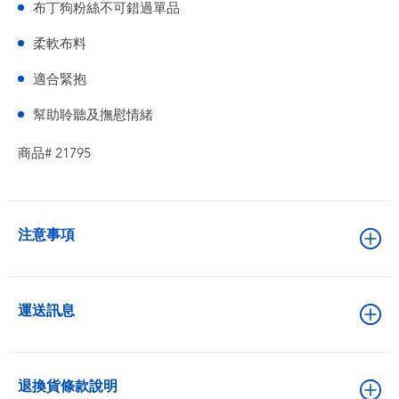
布丁狗粉絲不可錯過單品
柔軟布料
適合緊抱
幫助聆聽及撫慰情緒
商品# 21795
注意事項
運送訊息
退換貨條款說明