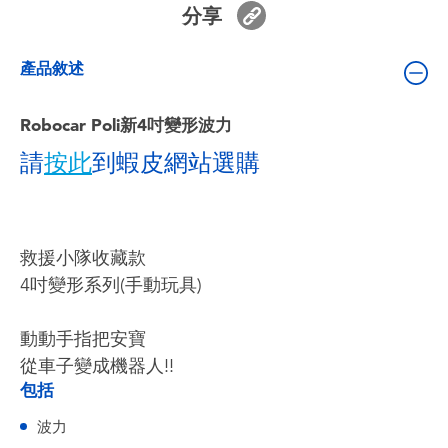
分享
嬰兒及學前玩具
產品敘述
電池
Robocar Poli新4吋變形波力
任天堂 Switch
請
按此
到蝦皮網站選購
盲盒
角色收藏
救援小隊收藏款
4吋變形系列(手動玩具)
生活雜貨
動動手指把安寶
從車子變成機器人!!
包括
波力