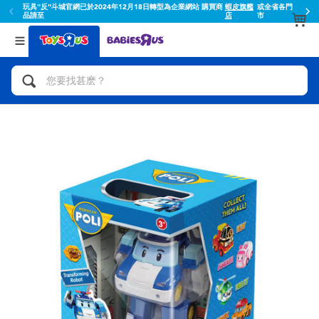
玩具"反"斗城官網已於2024年12月18日轉型為企業網站 購買商
蝦皮旗艦
或全省各門
品請至
店
市
返回
返回
分類目錄
品牌
查看所有
人氣英雄,角色扮演,射擊玩具
Toy Story玩具總動員
腳踏車,滑板車,騎乘車
Super Mario超級瑪利歐
拼砌組合及樂高LEGO
52TOYS
玩具車,貨車,火車及遙控系列
Fuggler
手工藝,文具,蠟筆,泥膠,畫板
Miniso名創優品
娃娃, 芭比,收藏公仔
playpop