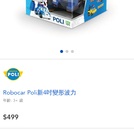
電子玩具
LEGO樂高
遊戲及拼圖系列
Barbie芭比
益智學習玩具
Disney Frozen迪士尼冰雪奇緣
戶外及運動用品
Marvel漫威
派對用品
NERF熱火
角色扮演及造型系列
Play-Doh培樂多
Robocar Poli新4吋變形波力
年齡:
3+
歲
毛毛公仔玩具
$499
夏日