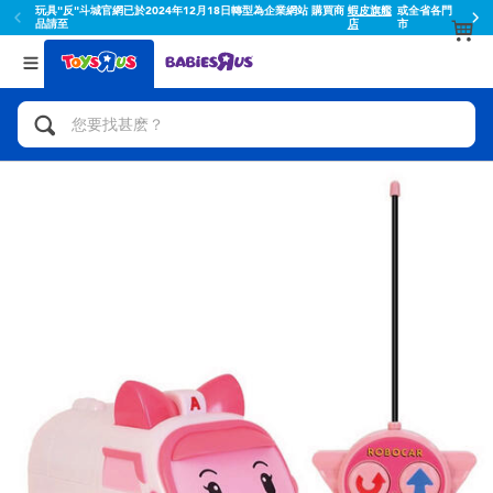
玩具"反"斗城官網已於2024年12月18日轉型為企業網站 購買商
蝦皮旗艦
或全省各門
品請至
店
市
返回
返回
分類目錄
品牌
查看所有
人氣英雄,角色扮演,射擊玩具
Toy Story玩具總動員
腳踏車,滑板車,騎乘車
Super Mario超級瑪利歐
拼砌組合及樂高LEGO
52TOYS
玩具車,貨車,火車及遙控系列
Fuggler
手工藝,文具,蠟筆,泥膠,畫板
Miniso名創優品
娃娃, 芭比,收藏公仔
playpop