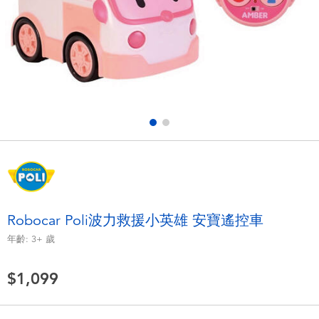
電子玩具
LEGO樂高
遊戲及拼圖系列
Barbie芭比
益智學習玩具
Disney Frozen迪士尼冰雪奇緣
戶外及運動用品
Marvel漫威
派對用品
NERF熱火
角色扮演及造型系列
Play-Doh培樂多
Robocar Poli波力救援小英雄 安寶遙控車
年齡:
3+
歲
毛毛公仔玩具
$1,099
夏日