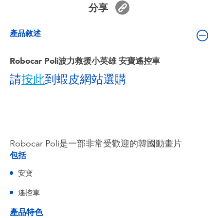
分享
嬰兒及學前玩具
產品敘述
電池
Robocar Poli波力救援小英雄 安寶遙控車
任天堂 Switch
請
按此
到蝦皮網站選購
盲盒
角色收藏
Robocar Poli是一部非常受歡迎的韓國動畫片
生活雜貨
包括
安寶
遙控車
產品特色