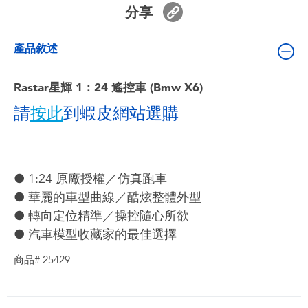
嬰兒及學前玩具
分享
產品敘述
電池
Rastar星輝 1：24 遙控車 (Bmw X6)
任天堂 Switch
請
按此
到蝦皮網站選購
盲盒
角色收藏
● 1:24 原廠授權／仿真跑車
● 華麗的車型曲線／酷炫整體外型
生活雜貨
● 轉向定位精準／操控隨心所欲
● 汽車模型收藏家的最佳選擇
商品# 25429