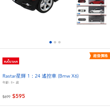
電子玩具
LEGO樂高
遊戲及拼圖系列
Barbie芭比
益智學習玩具
Disney Frozen迪士尼冰雪奇緣
戶外及運動用品
Marvel漫威
超值價格
派對用品
NERF熱火
角色扮演及造型系列
Play-Doh培樂多
Rastar星輝 1：24 遙控車 (Bmw X6)
年齡:
8+
歲
毛毛公仔玩具
$595
價格從
至
$699
夏日