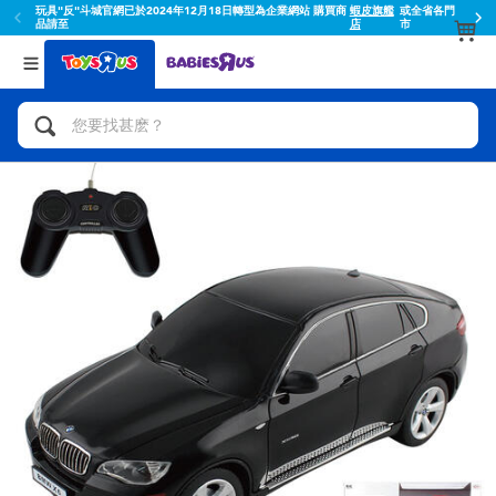
玩具"反"斗城官網已於2024年12月18日轉型為企業網站 購買商
蝦皮旗艦
或全省各門
品請至
店
市
返回
返回
分類目錄
品牌
查看所有
人氣英雄,角色扮演,射擊玩具
Toy Story玩具總動員
腳踏車,滑板車,騎乘車
Super Mario超級瑪利歐
拼砌組合及樂高LEGO
52TOYS
玩具車,貨車,火車及遙控系列
Fuggler
手工藝,文具,蠟筆,泥膠,畫板
Miniso名創優品
娃娃, 芭比,收藏公仔
playpop