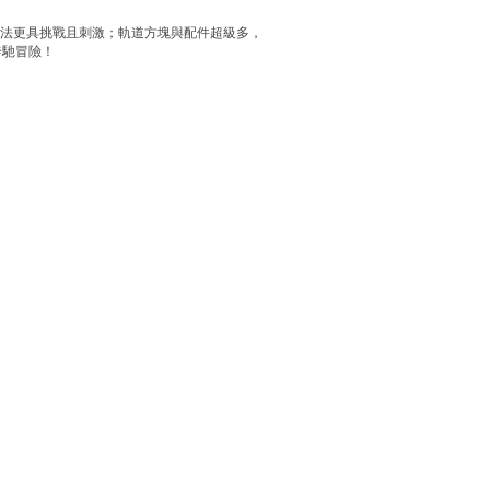
玩法更具挑戰且刺激；軌道方塊與配件超級多，
奔馳冒險！