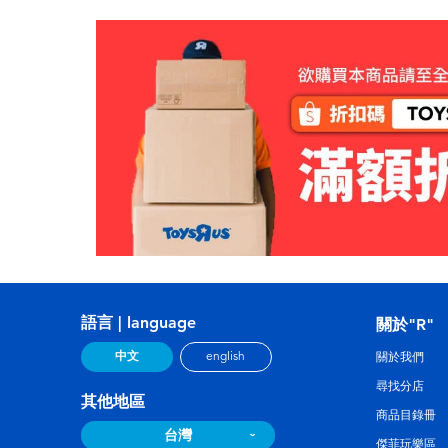
語言 | language
關於"R"
中文
english
關於我們
尋找分店
其他地區
商品目錄冊
台灣
傑菲玩樂區