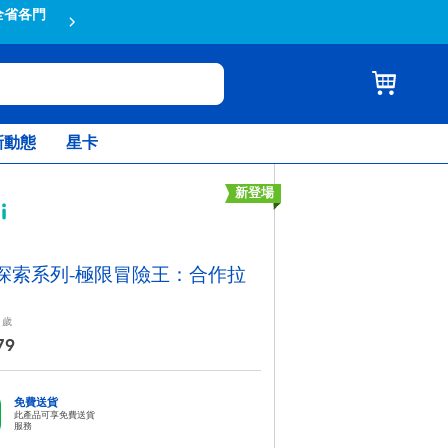
全省各門
蝦皮結帳輸入折扣碼TOYSR2026享
新動態
星卡
新登場
i探索系列-極限冒險王：合作拉
歲
79
免費送貨
此產品可享免費送貨
服務