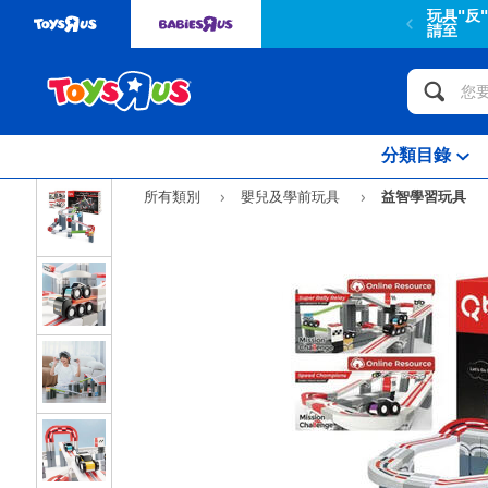
玩具"反
請至
分類目錄
所有類別
嬰兒及學前玩具
益智學習玩具