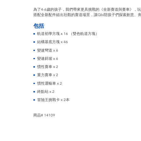
為了4-6歲的孩子，我們帶來更具挑戰的《全新賽道與賽車》，
搭配全新配件組出壯觀的賽道場景，讓Qbi陪孩子們探索創意、
包括
軌道初學方塊 x 16 （雙色軌道方塊）
結構基底方塊 x 46
變速彎道 x 6
變速斜坡 x 6
慣性賽車 x 2
重力賽車 x 2
慣性運輸車 x 2
終點站 x 2
冒險王挑戰卡 x 2本
商品# 14109