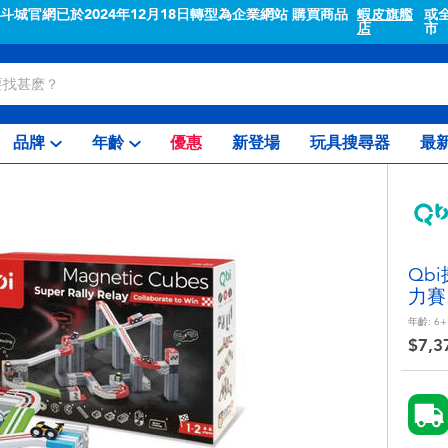
"斗城官網已於2024年12月18日轉型為企業網站 購買商品
蝦皮旗艦
或
店
市
品牌
年齡
優惠
新登場
玩具搜尋器
最
Qb
力賽
年齡:
6+
$7,3