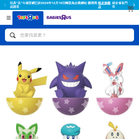
玩具"反"斗城官網已於2024年12月18日轉型為企業網站 購買商
蝦皮旗艦
或全省各門
品請至
店
市
返回
返回
分類目錄
品牌
查看所有
人氣英雄,角色扮演,射擊玩具
Toy Story玩具總動員
腳踏車,滑板車,騎乘車
Super Mario超級瑪利歐
拼砌組合及樂高LEGO
52TOYS
玩具車,貨車,火車及遙控系列
Fuggler
手工藝,文具,蠟筆,泥膠,畫板
Miniso名創優品
娃娃, 芭比,收藏公仔
playpop