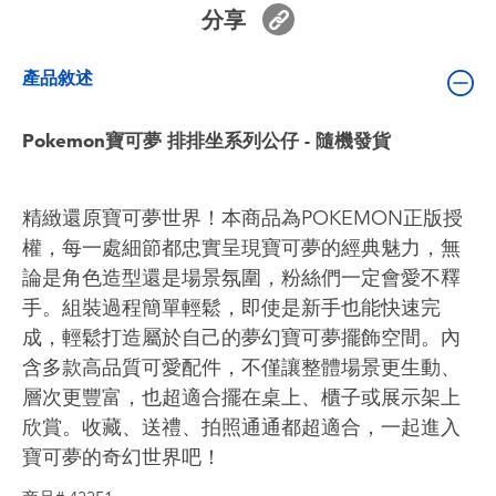
嬰兒及學前玩具
分享
產品敘述
電池
Pokemon寶可夢 排排坐系列公仔 - 隨機發貨
任天堂 Switch
盲盒
精緻還原寶可夢世界！本商品為POKEMON正版授
權，每一處細節都忠實呈現寶可夢的經典魅力，無
角色收藏
論是角色造型還是場景氛圍，粉絲們一定會愛不釋
手。組裝過程簡單輕鬆，即使是新手也能快速完
生活雜貨
成，輕鬆打造屬於自己的夢幻寶可夢擺飾空間。內
含多款高品質可愛配件，不僅讓整體場景更生動、
層次更豐富，也超適合擺在桌上、櫃子或展示架上
欣賞。收藏、送禮、拍照通通都超適合，一起進入
寶可夢的奇幻世界吧！