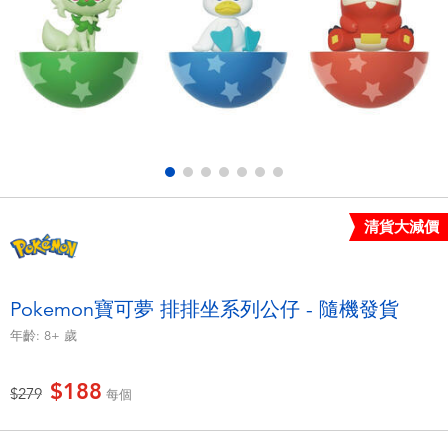
電子玩具
LEGO樂高
遊戲及拼圖系列
Barbie芭比
益智學習玩具
Disney Frozen迪士尼冰雪奇緣
戶外及運動用品
Marvel漫威
清貨大減價
派對用品
NERF熱火
角色扮演及造型系列
Play-Doh培樂多
Pokemon寶可夢 排排坐系列公仔 - 隨機發貨
年齡:
8+
歲
毛毛公仔玩具
$188
價格從
至
$279
每個
夏日