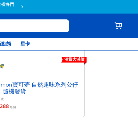
全省各門
蝦皮結帳輸入折扣碼TOYSR2026享
新動態
星卡
清貨大減價
kemon寶可夢 自然趣味系列公仔
- 隨機發貨
歲
388
每個