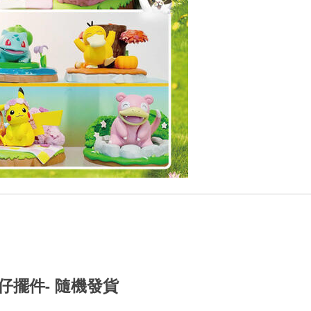
公仔擺件- 隨機發貨