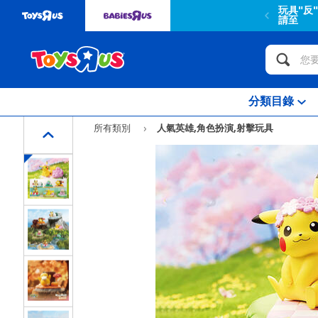
玩具"反
請至
分類目錄
所有類別
人氣英雄,角色扮演,射擊玩具