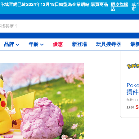
"斗城官網已於2024年12月18日轉型為企業網站 購買商品
蝦皮旗艦
或
店
市
品牌
年齡
優惠
新登場
玩具搜尋器
最
Po
擺件
年齡:
8+
$
價格從
至
$549