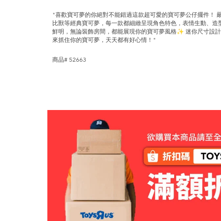
"喜歡寶可夢的你絕對不能錯過這款超可愛的寶可夢公仔擺件！ 
比獸等經典寶可夢，每一款都細緻呈現角色特色，表情生動、造
鮮明，無論裝飾房間，都能展現你的寶可夢風格✨ 迷你尺寸設
來抓住你的寶可夢，天天都有好心情！"
商品# 52663