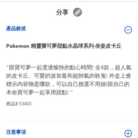
嬰兒及學前玩具
分享
電池
產品敘述
任天堂 Switch
Pokemon 精靈寶可夢甜點水晶球系列-坐姿皮卡丘
盲盒
"跟寶可夢一起度過愉快的點心時間! 全4款，超人氣
角色收藏
的皮卡丘、可愛的波加曼和超帥氣的耿鬼! 外盒上會
標示內容物是哪款，可以自己挑選不用抽!跟自己的
本命寶可夢一起享用甜點! "
生活雜貨
商品# 53403
注意事項