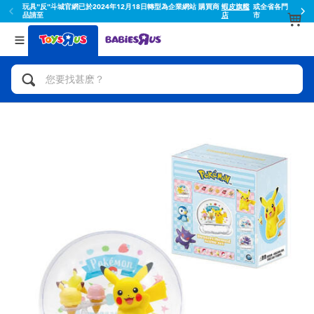
玩具"反"斗城官網已於2024年12月18日轉型為企業網站 購買商
蝦皮旗艦
或全省各門
品請至
店
市
返回
返回
分類目錄
品牌
查看所有
人氣英雄,角色扮演,射擊玩具
Toy Story玩具總動員
腳踏車,滑板車,騎乘車
Super Mario超級瑪利歐
拼砌組合及樂高LEGO
52TOYS
玩具車,貨車,火車及遙控系列
Fuggler
手工藝,文具,蠟筆,泥膠,畫板
Miniso名創優品
娃娃, 芭比,收藏公仔
playpop