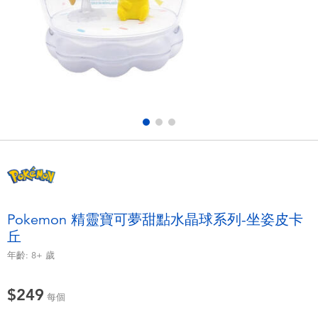
電子玩具
LEGO樂高
遊戲及拼圖系列
Barbie芭比
益智學習玩具
Disney Frozen迪士尼冰雪奇緣
戶外及運動用品
Marvel漫威
派對用品
NERF熱火
角色扮演及造型系列
Play-Doh培樂多
Pokemon 精靈寶可夢甜點水晶球系列-坐姿皮卡
丘
毛毛公仔玩具
年齡:
8+
歲
夏日
$249
每個