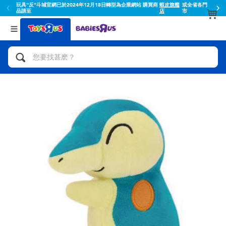
玩具"反"斗城官網已於2024年12月18日轉型為企業網站 購買商
蝦皮旗艦
或全省各門
品請至
店
市
返回
返回
分類目錄
品牌
查看所有
人氣英雄,角色扮演,射擊玩具
Toy Story玩具總動員
腳踏車,滑板車,騎乘車
Super Mario超級瑪利歐
拼砌組合及樂高LEGO
52TOYS
玩具車,貨車,火車及遙控系列
Fuggler
手工藝,文具,蠟筆,泥膠,畫板
Miniso名創優品
娃娃, 芭比,收藏公仔
playpop