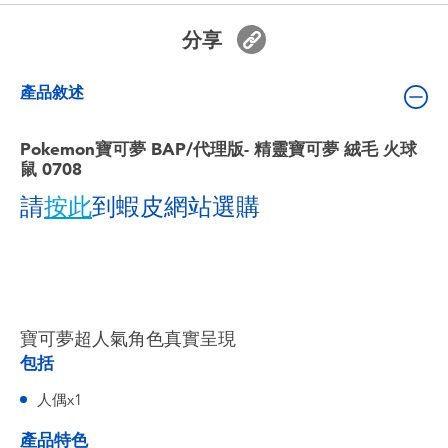
嬰兒及學前玩具
分享
電池
產品敘述
任天堂 Switch
Pokemon寶可夢 BAP/代理版- 精靈寶可夢 絨毛 火球
鼠 0708
盲盒
請
按此
到蝦皮網站選購
角色收藏
生活雜貨
寶可夢超人氣角色真實呈現
包括
人偶x1
產品特色