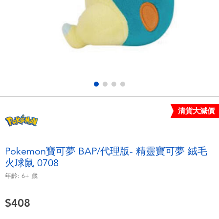
電子玩具
LEGO樂高
遊戲及拼圖系列
Barbie芭比
益智學習玩具
Disney Frozen迪士尼冰雪奇緣
戶外及運動用品
Marvel漫威
清貨大減價
派對用品
NERF熱火
角色扮演及造型系列
Play-Doh培樂多
Pokemon寶可夢 BAP/代理版- 精靈寶可夢 絨毛
火球鼠 0708
毛毛公仔玩具
年齡:
6+
歲
夏日
$408