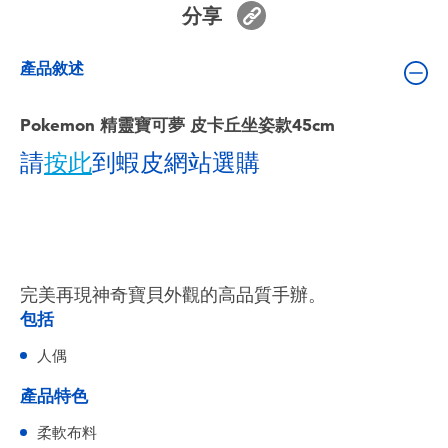
分享
嬰兒及學前玩具
產品敘述
電池
Pokemon 精靈寶可夢 皮卡丘坐姿款45cm
任天堂 Switch
請
按此
到蝦皮網站選購
盲盒
角色收藏
完美再現神奇寶貝外觀的高品質手辦。
生活雜貨
包括
人偶
產品特色
柔軟布料