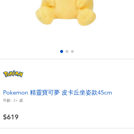
電子玩具
LEGO樂高
遊戲及拼圖系列
Barbie芭比
益智學習玩具
Disney Frozen迪士尼冰雪奇緣
戶外及運動用品
Marvel漫威
派對用品
NERF熱火
角色扮演及造型系列
Play-Doh培樂多
Pokemon 精靈寶可夢 皮卡丘坐姿款45cm
年齡:
3+
歲
毛毛公仔玩具
$619
夏日