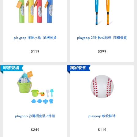
playpop 海豚水槍- 隨機發貨
playpop 21吋軟式球棒- 隨機發貨
$119
$399
即將登場
獨家發售
playpop 沙灘桶套裝 8件組
playpop 軟軟棒球
$249
$119