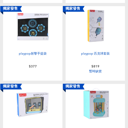
獨家發售
獨家發售
playpop射擊手提袋
playpop 匹克球套裝
$377
$819
暫時缺貨
獨家發售
獨家發售