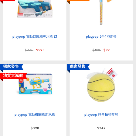
電子玩具
LEGO樂高
遊戲及拼圖系列
Barbie芭比
益智學習玩具
Disney Frozen迪士尼冰雪奇緣
playpop 電動幻影精英水槍 Z1
playpop 5合1泡泡棒
價格從
至
價格從
至
$999
$595
$109
$97
戶外及運動用品
Marvel漫威
獨家發售
獨家發售
派對用品
NERF熱火
清貨大減價
角色扮演及造型系列
Play-Doh培樂多
毛毛公仔玩具
playpop 電動機關槍泡泡槍
playpop 靜音拍拍籃球
夏日
$398
$347