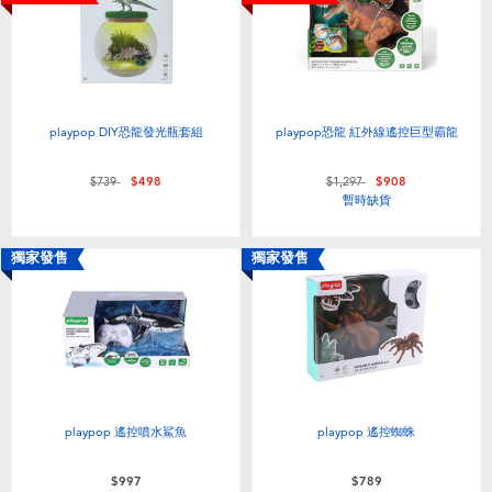
電子玩具
LEGO樂高
遊戲及拼圖系列
Barbie芭比
益智學習玩具
Disney Frozen迪士尼冰雪奇緣
playpop DIY恐龍發光瓶套組
playpop恐龍 紅外線遙控巨型霸龍
價格從
至
價格從
至
$739
$498
$1,297
$908
戶外及運動用品
Marvel漫威
暫時缺貨
派對用品
NERF熱火
獨家發售
獨家發售
角色扮演及造型系列
Play-Doh培樂多
毛毛公仔玩具
playpop 遙控噴水鯊魚
playpop 遙控蜘蛛
夏日
$997
$789