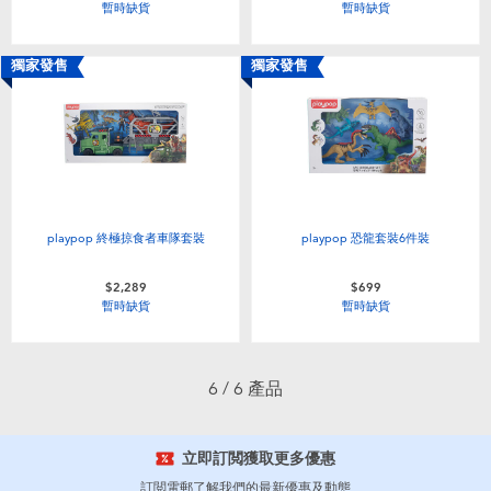
暫時缺貨
暫時缺貨
嬰兒及學前玩具
獨家發售
獨家發售
電池
任天堂 Switch
盲盒
playpop 終極掠食者車隊套裝
playpop 恐龍套裝6件裝
角色收藏
$2,289
$699
暫時缺貨
暫時缺貨
生活雜貨
6 / 6 產品
立即訂閲獲取更多優惠
訂閲電郵了解我們的最新優惠及動態