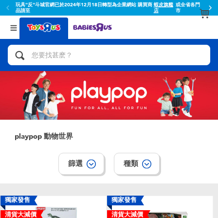
玩具"反"斗城官網已於2024年12月18日轉型為企業網站 購買商
蝦皮旗艦
或全省各門
品請至
店
市
返回
返回
分類目錄
品牌
查看所有
人氣英雄,角色扮演,射擊玩具
Toy Story玩具總動員
腳踏車,滑板車,騎乘車
Super Mario超級瑪利歐
拼砌組合及樂高LEGO
52TOYS
playpop 動物世界
玩具車,貨車,火車及遙控系列
Fuggler
篩選
種類
手工藝,文具,蠟筆,泥膠,畫板
Miniso名創優品
娃娃, 芭比,收藏公仔
playpop
獨家發售
獨家發售
清貨大減價
清貨大減價