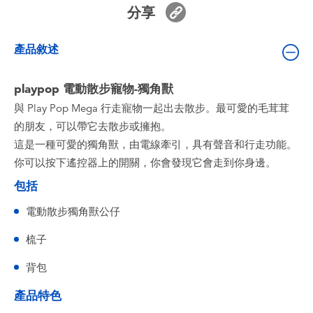
嬰兒及學前玩具
分享
產品敘述
電池
playpop 電動散步寵物-獨角獸
任天堂 Switch
與 Play Pop Mega 行走寵物一起出去散步。最可愛的毛茸茸
的朋友，可以帶它去散步或擁抱。
盲盒
這是一種可愛的獨角獸，由電線牽引，具有聲音和行走功能。
你可以按下遙控器上的開關，你會發現它會走到你身邊。
角色收藏
包括
生活雜貨
電動散步獨角獸公仔
梳子
背包
產品特色