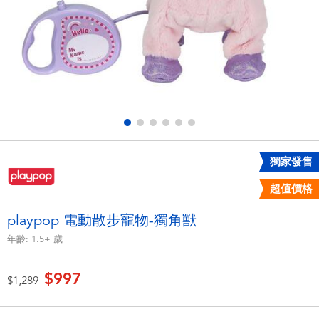
電子玩具
LEGO樂高
遊戲及拼圖系列
Barbie芭比
益智學習玩具
Disney Frozen迪士尼冰雪奇緣
戶外及運動用品
Marvel漫威
獨家發售
派對用品
NERF熱火
超值價格
角色扮演及造型系列
Play-Doh培樂多
playpop 電動散步寵物-獨角獸
年齡:
1.5+
歲
毛毛公仔玩具
$997
價格從
至
$1,289
夏日