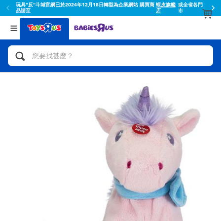
玩具"反"斗城官網已於2024年12月18日轉型為企業網站 購買商
蝦皮旗艦
或全省各門
品請至
店
市
返回
返回
分類目錄
品牌
查看所有
人氣英雄,角色扮演,射擊玩具
Toy Story玩具總動員
腳踏車,滑板車,騎乘車
Super Mario超級瑪利歐
拼砌組合及樂高LEGO
52TOYS
玩具車,貨車,火車及遙控系列
Fuggler
手工藝,文具,蠟筆,泥膠,畫板
Miniso名創優品
娃娃, 芭比,收藏公仔
playpop