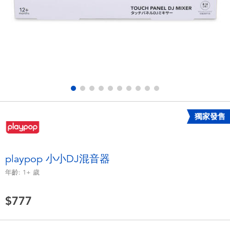
電子玩具
LEGO樂高
遊戲及拼圖系列
Barbie芭比
益智學習玩具
Disney Frozen迪士尼冰雪奇緣
戶外及運動用品
Marvel漫威
獨家發售
派對用品
NERF熱火
角色扮演及造型系列
Play-Doh培樂多
playpop 小小DJ混音器
年齡:
1+
歲
毛毛公仔玩具
$777
夏日