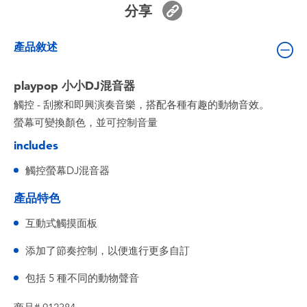
分享
嬰兒及學前玩具
產品敘述
電池
playpop 小小DJ混音器
任天堂 Switch
觸控 - 刮擦和即興演奏音樂，搭配各種有趣的動物音效。
螢幕可變換顏色，並可控制音量
盲盒
includes
角色收藏
觸控螢幕DJ混音器
產品特色
生活雜貨
互動式觸摸面板
添加了節奏控制，以便進行更多自訂
包括 5 種不同的動物聲音