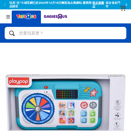
玩具"反"斗城官網已於2024年12月18日轉型為企業網站 購買商
蝦皮旗艦
或全省各門
品請至
店
市
返回
返回
分類目錄
品牌
查看所有
人氣英雄,角色扮演,射擊玩具
Toy Story玩具總動員
腳踏車,滑板車,騎乘車
Super Mario超級瑪利歐
拼砌組合及樂高LEGO
52TOYS
玩具車,貨車,火車及遙控系列
Fuggler
手工藝,文具,蠟筆,泥膠,畫板
Miniso名創優品
娃娃, 芭比,收藏公仔
playpop