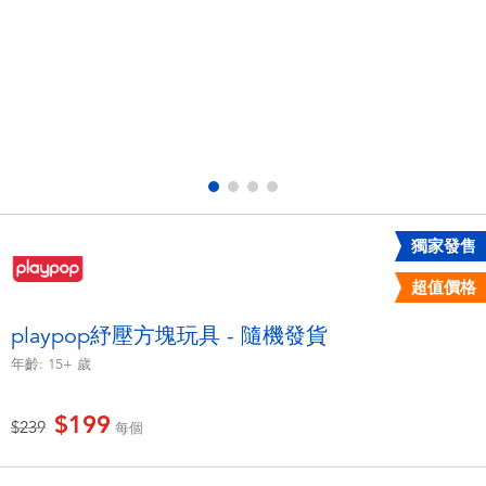
電子玩具
LEGO樂高
遊戲及拼圖系列
Barbie芭比
益智學習玩具
Disney Frozen迪士尼冰雪奇緣
戶外及運動用品
Marvel漫威
獨家發售
派對用品
NERF熱火
超值價格
角色扮演及造型系列
Play-Doh培樂多
playpop紓壓方塊玩具 - 隨機發貨
年齡:
15+
歲
毛毛公仔玩具
$199
價格從
至
$239
每個
夏日