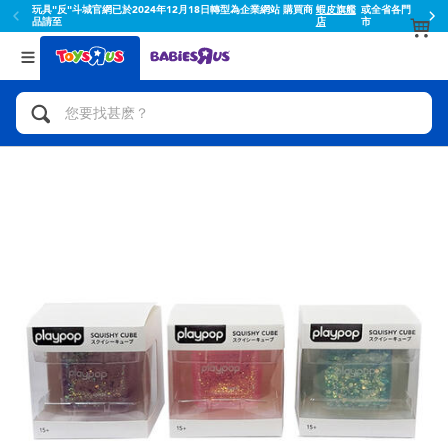
玩具"反"斗城官網已於2024年12月18日轉型為企業網站 購買商
蝦皮旗艦
或全省各門
品請至
店
市
返回
返回
分類目錄
品牌
查看所有
人氣英雄,角色扮演,射擊玩具
Toy Story玩具總動員
腳踏車,滑板車,騎乘車
Super Mario超級瑪利歐
拼砌組合及樂高LEGO
52TOYS
玩具車,貨車,火車及遙控系列
Fuggler
手工藝,文具,蠟筆,泥膠,畫板
Miniso名創優品
娃娃, 芭比,收藏公仔
playpop