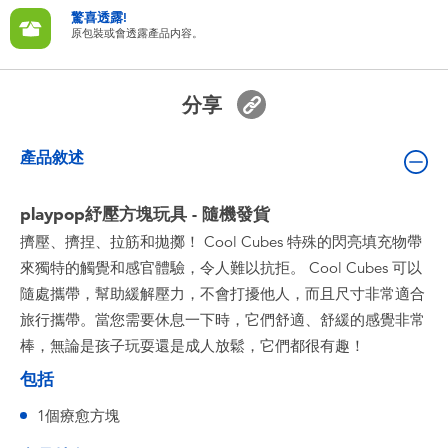
嬰兒及學前玩具
驚喜透露!
原包裝或會透露產品内容。
電池
分享
任天堂 Switch
產品敘述
盲盒
playpop紓壓方塊玩具 - 隨機發貨
擠壓、擠捏、拉筋和拋擲！ Cool Cubes 特殊的閃亮填充物帶
角色收藏
來獨特的觸覺和感官體驗，令人難以抗拒。 Cool Cubes 可以
隨處攜帶，幫助緩解壓力，不會打擾他人，而且尺寸非常適合
生活雜貨
旅行攜帶。當您需要休息一下時，它們舒適、舒緩的感覺非常
棒，無論是孩子玩耍還是成人放鬆，它們都很有趣！
包括
1個療愈方塊