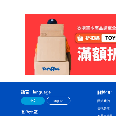
語言 | language
關於"R"
中文
english
關於我們
尋找分店
其他地區