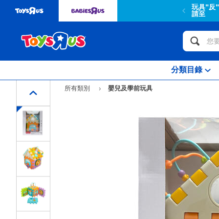
玩具"反
請至
分類目錄
所有類別
嬰兒及學前玩具