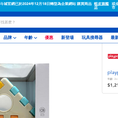
"斗城官網已於2024年12月18日轉型為企業網站 購買商品
蝦皮旗艦
或
店
市
品牌
年齡
優惠
新登場
玩具搜尋器
最
pl
年齡:
3+
$1,2