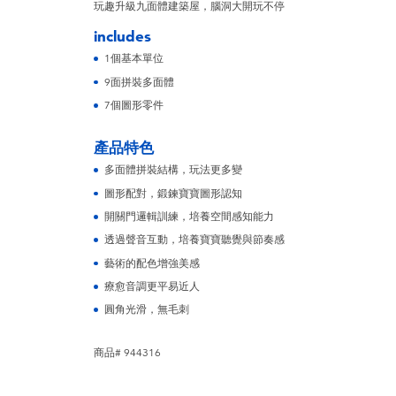
玩趣升級九面體建築屋，腦洞大開玩不停
includes
1個基本單位
9面拼裝多面體
7個圖形零件
產品特色
多面體拼裝結構，玩法更多變
圖形配對，鍛鍊寶寶圖形認知
開關門邏輯訓練，培養空間感知能力
透過聲音互動，培養寶寶聽覺與節奏感
藝術的配色增強美感
療愈音調更平易近人
圓角光滑，無毛刺
商品# 944316