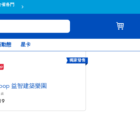
全省各門
蝦皮結帳輸入折扣碼TOYSR2026享
新動態
星卡
獨家發售
aypop 益智建築樂園
歲
19