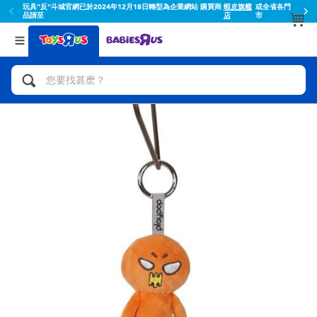
蝦皮結帳輸入折扣碼TOYSR2026享滿額$100折扣
返回
返回
分類目錄
品牌
查看所有
人氣英雄,角色扮演,射擊玩具
Toy Story玩具總動員
腳踏車,滑板車,騎乘車
Super Mario超級瑪利歐
拼砌組合及樂高LEGO
52TOYS
玩具車,貨車,火車及遙控系列
Fuggler
手工藝,文具,蠟筆,泥膠,畫板
Miniso名創優品
娃娃, 芭比,收藏公仔
playpop