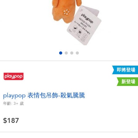
電子玩具
LEGO樂高
遊戲及拼圖系列
Barbie芭比
益智學習玩具
Disney Frozen迪士尼冰雪奇緣
戶外及運動用品
Marvel漫威
即將登場
派對用品
NERF熱火
新登場
角色扮演及造型系列
Play-Doh培樂多
playpop 表情包吊飾-殺氣騰騰
年齡:
3+
歲
毛毛公仔玩具
$187
夏日