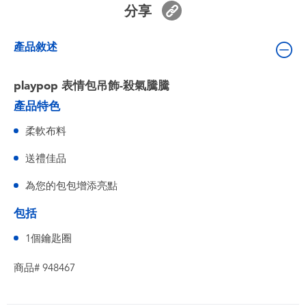
分享
嬰兒及學前玩具
產品敘述
電池
playpop 表情包吊飾-殺氣騰騰
任天堂 Switch
產品特色
盲盒
柔軟布料
送禮佳品
角色收藏
為您的包包增添亮點
生活雜貨
包括
1個鑰匙圈
商品# 948467