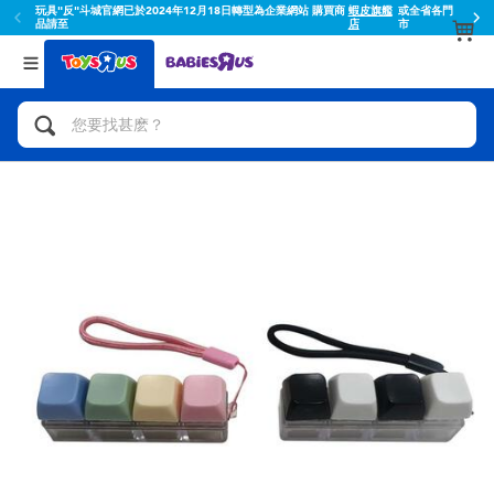
玩具"反"斗城官網已於2024年12月18日轉型為企業網站 購買商
蝦皮旗艦
或全省各門
品請至
店
市
返回
返回
分類目錄
品牌
查看所有
人氣英雄,角色扮演,射擊玩具
Toy Story玩具總動員
腳踏車,滑板車,騎乘車
Super Mario超級瑪利歐
拼砌組合及樂高LEGO
52TOYS
玩具車,貨車,火車及遙控系列
Fuggler
手工藝,文具,蠟筆,泥膠,畫板
Miniso名創優品
娃娃, 芭比,收藏公仔
playpop