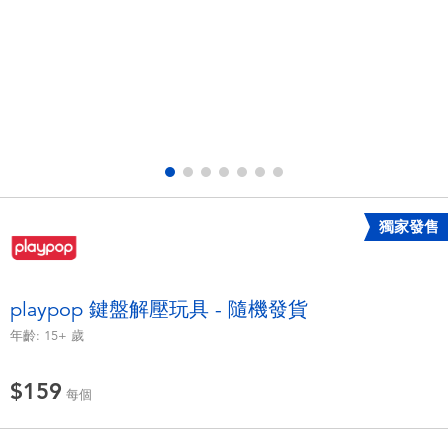
電子玩具
LEGO樂高
遊戲及拼圖系列
Barbie芭比
益智學習玩具
Disney Frozen迪士尼冰雪奇緣
戶外及運動用品
Marvel漫威
獨家發售
派對用品
NERF熱火
角色扮演及造型系列
Play-Doh培樂多
playpop 鍵盤解壓玩具 - 隨機發貨
年齡:
15+
歲
毛毛公仔玩具
$159
每個
夏日