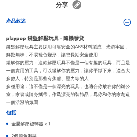
分享
嬰兒及學前玩具
產品敘述
電池
playpop 鍵盤解壓玩具 - 隨機發貨
任天堂 Switch
鍵盤解壓玩具主要採用可靠安全的ABS材料製成，光滑牢固，
鮮艷無味，不易褪色變形，讓您長期安全使用
盲盒
緩解你的壓力：這款解壓玩具不僅是一個有趣的玩具，而且是
一個實用的工具，可以緩解你的壓力，讓你平靜下來，適合大
角色收藏
多數人，特別是那些有焦慮、壓力等的人
多種用途：這不僅是一個漂亮的玩具，也適合你放在你的辦公
生活雜貨
室，家裏或隨身攜帶，作爲漂亮的裝飾品，爲你和你的家創造
一個活潑的氛圍
包括
金屬解壓旋轉器 x 1
2個顏色混裝