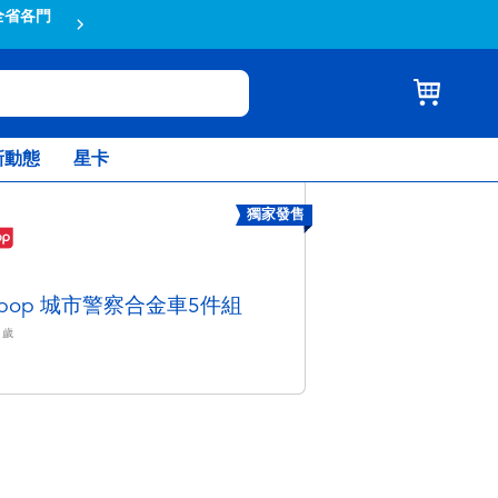
全省各門
蝦皮結帳輸入折扣碼TOYSR2026享
新動態
星卡
獨家發售
aypop 城市警察合金車5件組
歲