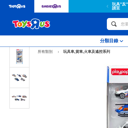
玩具"反
請至
分類目錄
所有類別
玩具車,貨車,火車及遙控系列