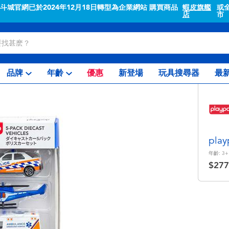
"斗城官網已於2024年12月18日轉型為企業網站 購買商品
蝦皮旗艦
或
店
市
品牌
年齡
優惠
新登場
玩具搜尋器
最
pl
年齡:
3+
$277