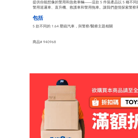
提供你能想像的警用和急救車輛——這款 5 件裝產品以 5 種不同
警用巡邏車、直升機、救護車和警用拖車。讓我們盡情探索警察
包括
5 款不同的 1:64 壓鑄汽車，與警察/醫療主題相關
商品# 940968