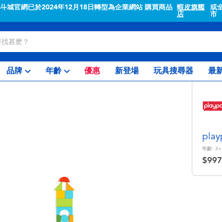
"斗城官網已於2024年12月18日轉型為企業網站 購買商品
蝦皮旗艦
或
店
市
品牌
年齡
優惠
新登場
玩具搜尋器
最
pla
年齡:
3+
$997