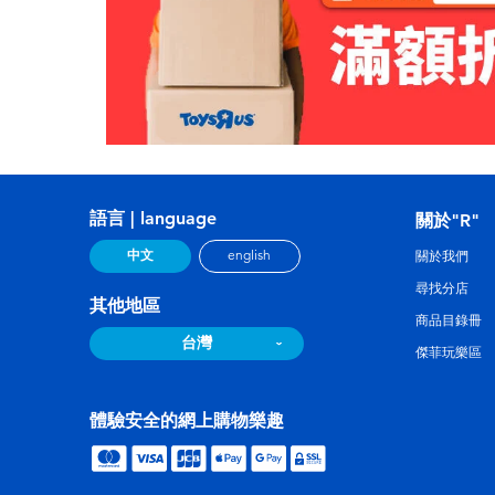
語言 | language
關於"R"
中文
english
關於我們
尋找分店
其他地區
商品目錄冊
台灣
傑菲玩樂區
體驗安全的網上購物樂趣