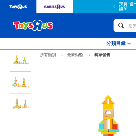
玩具"反
請至
分類目錄
所有類別
最新動態
獨家發售