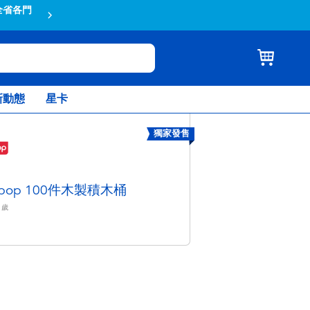
全省各門
蝦皮結帳輸入折扣碼TOYSR2026享
新動態
星卡
獨家發售
ypop 100件木製積木桶
歲