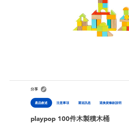
分享
產品敘述
注意事項
運送訊息
退換貨條款說明
playpop 100件木製積木桶