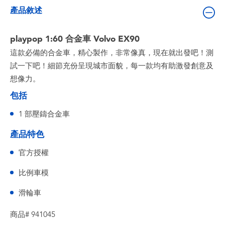
嬰兒及學前玩具
產品敘述
電池
playpop 1:60 合金車 Volvo EX90
這款必備的合金車，精心製作，非常像真，現在就出發吧！測
任天堂 Switch
試一下吧！細節充份呈現城市面貌，每一款均有助激發創意及
想像力。
盲盒
包括
1 部壓鑄合金車
角色收藏
產品特色
生活雜貨
官方授權
比例車模
滑輪車
商品# 941045