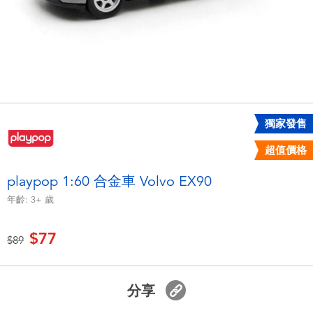
電子玩具
LEGO樂高
遊戲及拼圖系列
Barbie芭比
益智學習玩具
Disney Frozen迪士尼冰雪奇緣
戶外及運動用品
Marvel漫威
獨家發售
超值價格
派對用品
NERF熱火
playpop 1:60 合金車 Volvo EX90
年齡:
3+
歲
角色扮演及造型系列
Play-Doh培樂多
$77
價格從
至
$89
毛毛公仔玩具
夏日
分享