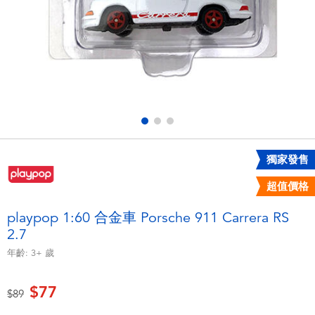
電子玩具
LEGO樂高
遊戲及拼圖系列
Barbie芭比
益智學習玩具
Disney Frozen迪士尼冰雪奇緣
戶外及運動用品
Marvel漫威
獨家發售
派對用品
NERF熱火
超值價格
角色扮演及造型系列
Play-Doh培樂多
playpop 1:60 合金車 Porsche 911 Carrera RS
2.7
毛毛公仔玩具
年齡:
3+
歲
夏日
$77
價格從
至
$89