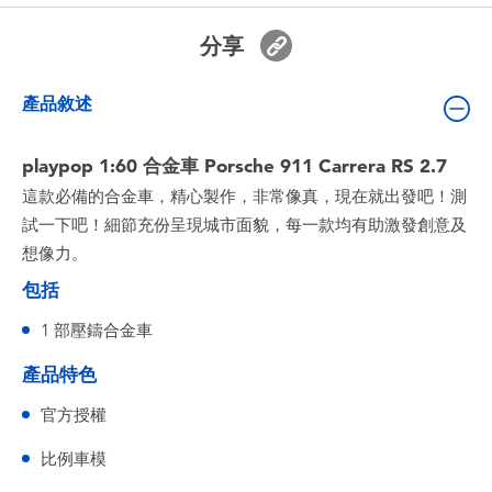
嬰兒及學前玩具
分享
電池
產品敘述
任天堂 Switch
playpop 1:60 合金車 Porsche 911 Carrera RS 2.7
這款必備的合金車，精心製作，非常像真，現在就出發吧！測
盲盒
試一下吧！細節充份呈現城市面貌，每一款均有助激發創意及
想像力。
角色收藏
包括
生活雜貨
1 部壓鑄合金車
產品特色
官方授權
比例車模