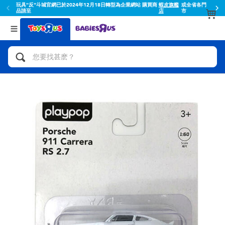
玩具"反"斗城官網已於2024年12月18日轉型為企業網站 購買商
蝦皮旗艦
或全省各門
品請至
店
市
返回
返回
分類目錄
品牌
查看所有
人氣英雄,角色扮演,射擊玩具
Toy Story玩具總動員
腳踏車,滑板車,騎乘車
Super Mario超級瑪利歐
拼砌組合及樂高LEGO
52TOYS
玩具車,貨車,火車及遙控系列
Fuggler
手工藝,文具,蠟筆,泥膠,畫板
Miniso名創優品
娃娃, 芭比,收藏公仔
playpop