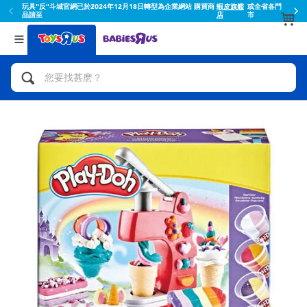
玩具"反"斗城官網已於2024年12月18日轉型為企業網站 購買商
蝦皮旗艦
或全省各門
品請至
店
市
返回
返回
分類目錄
品牌
查看所有
人氣英雄,角色扮演,射擊玩具
Toy Story玩具總動員
腳踏車,滑板車,騎乘車
Super Mario超級瑪利歐
拼砌組合及樂高LEGO
52TOYS
玩具車,貨車,火車及遙控系列
Fuggler
手工藝,文具,蠟筆,泥膠,畫板
Miniso名創優品
娃娃, 芭比,收藏公仔
playpop