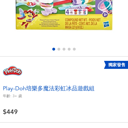
電子玩具
LEGO樂高
遊戲及拼圖系列
Barbie芭比
益智學習玩具
Disney Frozen迪士尼冰雪奇緣
戶外及運動用品
Marvel漫威
獨家發售
派對用品
NERF熱火
角色扮演及造型系列
Play-Doh培樂多
Play-Doh培樂多魔法彩虹冰品遊戲組
年齡:
3+
歲
毛毛公仔玩具
$449
夏日