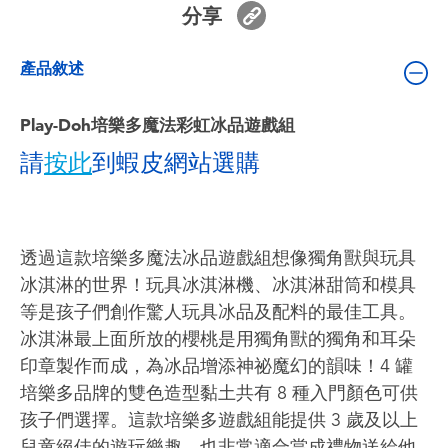
分享
嬰兒及學前玩具
產品敘述
電池
Play-Doh培樂多魔法彩虹冰品遊戲組
任天堂 Switch
請
按此
到蝦皮網站選購
盲盒
角色收藏
透過這款培樂多魔法冰品遊戲組想像獨角獸與玩具
冰淇淋的世界！玩具冰淇淋機、冰淇淋甜筒和模具
生活雜貨
等是孩子們創作驚人玩具冰品及配料的最佳工具。
冰淇淋最上面所放的櫻桃是用獨角獸的獨角和耳朵
印章製作而成，為冰品增添神祕魔幻的韻味！4 罐
培樂多品牌的雙色造型黏土共有 8 種入門顏色可供
孩子們選擇。這款培樂多遊戲組能提供 3 歲及以上
兒童絕佳的遊玩樂趣，也非常適合當成禮物送給他