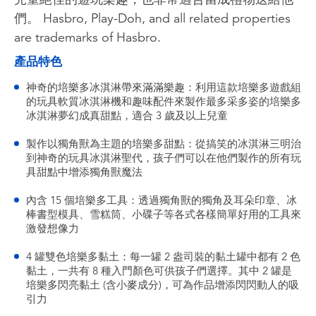
們。 Hasbro, Play-Doh, and all related properties
are trademarks of Hasbro.
產品特色
神奇的培樂多冰淇淋帶來滿滿樂趣：利用這款培樂多遊戲組
的玩具軟質冰淇淋機和趣味配件來製作最多采多姿的培樂多
冰淇淋夢幻成真甜點，適合 3 歲及以上兒童
製作以獨角獸為主題的培樂多甜點：從搞笑的冰淇淋三明治
到神奇的玩具冰淇淋聖代，孩子們可以在他們製作的所有玩
具甜點中增添獨角獸魔法
內含 15 個培樂多工具：透過獨角獸的獨角及耳朵印章、冰
棒書型模具、雪糕筒、小碟子等各式各樣簡單好用的工具來
激發想像力
4 罐雙色培樂多黏土：每一罐 2 盎司裝的黏土罐中都有 2 色
黏土，一共有 8 種入門顏色可供孩子們選擇。其中 2 罐是
培樂多閃亮黏土 (含小麥成分)，可為作品增添閃閃動人的吸
引力