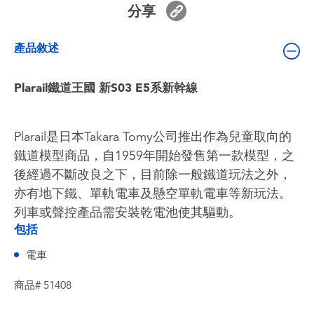
分享
嬰兒及學前玩具
產品敘述
電池
Plarail鐵道王國 新S03 E5系新幹線
任天堂 Switch
盲盒
Plarail是日本Takara Tomy公司推出作為兒童取向的
鐵道模型商品，自1959年開始發售第一款模型，之
角色收藏
後經過不斷改良之下，目前除一般鐵道玩法之外，
亦有地下鐵、單軌電車及懸空單軌電車等新玩法。
生活雜貨
列車或聲控產品需安裝乾電池使其驅動。
包括
電車
商品# 51408