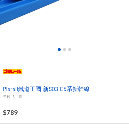
電子玩具
LEGO樂高
遊戲及拼圖系列
Barbie芭比
益智學習玩具
Disney Frozen迪士尼冰雪奇緣
戶外及運動用品
Marvel漫威
派對用品
NERF熱火
角色扮演及造型系列
Play-Doh培樂多
Plarail鐵道王國 新S03 E5系新幹線
年齡:
3+
歲
毛毛公仔玩具
$789
夏日