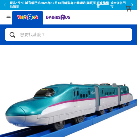
玩具"反"斗城官網已於2024年12月18日轉型為企業網站 購買商
蝦皮旗艦
或全省各門
品請至
店
市
返回
返回
分類目錄
品牌
查看所有
人氣英雄,角色扮演,射擊玩具
Toy Story玩具總動員
腳踏車,滑板車,騎乘車
Super Mario超級瑪利歐
拼砌組合及樂高LEGO
52TOYS
玩具車,貨車,火車及遙控系列
Fuggler
手工藝,文具,蠟筆,泥膠,畫板
Miniso名創優品
娃娃, 芭比,收藏公仔
playpop