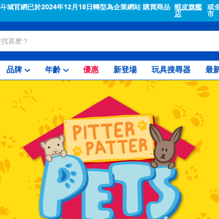
"斗城官網已於2024年12月18日轉型為企業網站 購買商品
蝦皮旗艦
或
店
市
品牌
年齡
優惠
新登場
玩具搜尋器
最