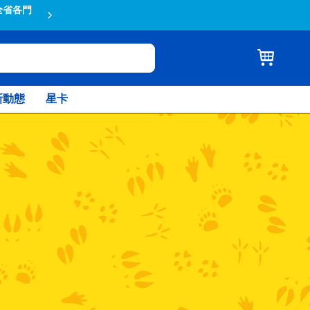
全省各門
蝦皮結帳輸入折扣碼TOYSR2026享
新動態
星卡