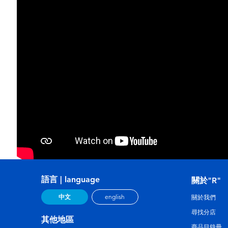
語言 | language
關於"R"
中文
english
關於我們
尋找分店
其他地區
商品目錄冊