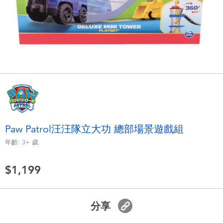
電子玩具
LEGO樂高
遊戲及拼圖系列
Barbie芭比
益智學習玩具
Disney Frozen迪士尼冰雪奇緣
戶外及運動用品
Marvel漫威
派對用品
NERF熱火
Paw Patrol汪汪隊立大功 總部場景遊戲組
年齡:
3+
歲
角色扮演及造型系列
Play-Doh培樂多
$1,199
毛毛公仔玩具
夏日
分享