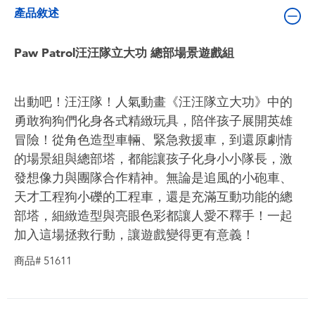
嬰兒及學前玩具
產品敘述
電池
Paw Patrol汪汪隊立大功 總部場景遊戲組
任天堂 Switch
出動吧！汪汪隊！人氣動畫《汪汪隊立大功》中的
勇敢狗狗們化身各式精緻玩具，陪伴孩子展開英雄
盲盒
冒險！從角色造型車輛、緊急救援車，到還原劇情
的場景組與總部塔，都能讓孩子化身小小隊長，激
角色收藏
發想像力與團隊合作精神。無論是追風的小砲車、
天才工程狗小礫的工程車，還是充滿互動功能的總
生活雜貨
部塔，細緻造型與亮眼色彩都讓人愛不釋手！一起
加入這場拯救行動，讓遊戲變得更有意義！
商品# 51611