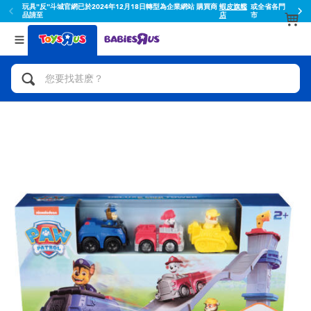
玩具"反"斗城官網已於2024年12月18日轉型為企業網站 購買商
蝦皮旗艦
或全省各門
品請至
店
市
返回
返回
分類目錄
品牌
查看所有
人氣英雄,角色扮演,射擊玩具
Toy Story玩具總動員
腳踏車,滑板車,騎乘車
Super Mario超級瑪利歐
拼砌組合及樂高LEGO
52TOYS
玩具車,貨車,火車及遙控系列
Fuggler
手工藝,文具,蠟筆,泥膠,畫板
Miniso名創優品
娃娃, 芭比,收藏公仔
playpop