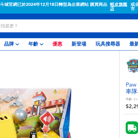
城官網已於2024年12月18日轉型為企業網站 購買商品
蝦皮旗艦
或全省
店
市
品牌
年齡
優惠
新登場
玩具搜尋器
最
Paw
車隊
年齡:
3+
$2,2