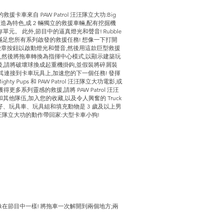
援卡車來自 PAW Patrol 汪汪隊立大功:Big
的改造為特色,成 2 輛獨立的救援車輛,配有挖掘機
。 此外,節目中的逼真燈光和聲音! Rubble
裝備,可滿足您所有系列啟發的救援任務! 想像一下打開
AW 徽章按鈕以啟動燈光和聲音,然後用這款巨型救援
,然後將拖車轉換為指揮中心模式,以顯示建築玩
s! 之後,請將破壞球換成起重機掛鉤,並假裝將碎屑裝
變回並將其連接到卡車玩具上,加速您的下一個任務! 發揮
y Pups 和 PAW Patrol 汪汪隊立大功電影,或
得更多系列靈感的救援,請將 PAW Patrol 汪汪
、Skye 和其他隊伍,加入您的收藏,以及令人興奮的 Truck
功動作公仔、玩具車、玩具組和填充動物是 3 歲及以上男
汪汪隊立大功的動作帶回家:大型卡車小狗!
;就像在節目中一樣! 將拖車一次解開到兩個地方;兩