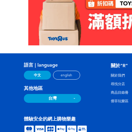
語言 | language
關於"R"
中文
english
關於我們
尋找分店
其他地區
商品目錄冊
台灣
傑菲玩樂區
體驗安全的網上購物樂趣