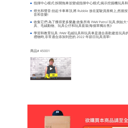
指揮中心模式:拆開拖車並變成指揮中心模式;揭示挖掘機玩具
燈光和聲音:抬起卡車車頂,將 Rubble 放在駕駛員座椅上,然後按下
音和音樂!
收集它們:為了獲得更多樂趣;收集所有 PAW Patrol 玩具,例如大
具、毛絨動物、玩具公仔和玩具套裝(每個單獨出售)!
學習和教育玩具: PAW 毛絨玩具和玩具車是適合喜歡建造玩具的
禮物時,非常適合添加到您的 2022 年節日玩具清單!
商品# 45001