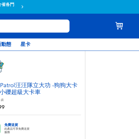
各門
蝦皮結帳輸入折扣碼TOYSR2026享滿額
新動態
星卡
 Patrol汪汪隊立大功 -狗狗大卡
小礫超級大卡車
歲
99
免費送貨
此產品可享免費送貨
服務