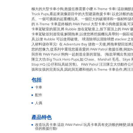
極大的大型卡車小狗,救援任務需要小礫 X-Treme 卡車! 這款幽默的救
Truck Pups,看起來就像節目中的大型建築救援卡車! 以史詩般
爪、一個可擴展的起重機玩具、一個巨大的破壞球和一個材料儲存單元
的 X-Treme 卡車是終極的 PAW Patrol 大型卡車小狗救援
卡車駕駛室的屋頂,將 Rubble 放在駕駛座上,按下屋頂上的 P
卡車駕駛並到達現場,解開拖車,以便您將挖掘機玩具帶到一個區域
具,以便 Rubble 可以使用破壞。 球清除球以清除球體 stacle
入材料儲存單元! ​ 在 Adventure Bay 拯救一天後,將拖車
您的想像力,從系列中重現您最喜愛的 PAW Patrol 救援任務,例如Might
與所有 PAW Patrol 狗狗一起創造全新的冒險。 (每款單獨出售)欲獲
隊立大功:Big Truck Hero Pups,如 Chase、Marshall 毛毛
Stop HQ (公仔和玩具組另售)。 PAW Patrol 汪汪隊立大
孩和女孩的完美玩具,因此與瓦礫和他的 X-Treme 卡車合作,將
包括
卡車
配件
人偶
產品特色
改造玩具卡車:這款 PAW Patrol 玩具卡車具有史詩般的轉變
倍的救援行動!