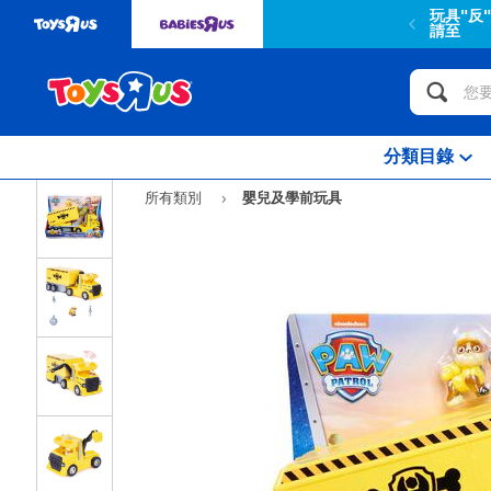
玩具"反"斗
請至
分類目錄
所有類別
嬰兒及學前玩具