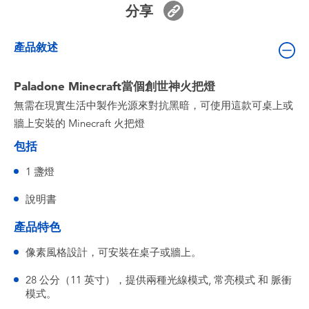
分享
嬰兒及學前玩具
產品敘述
電池
Paladone Minecraft當個創世神火把燈
任天堂 Switch
無需在現實生活中製作光源來對抗黑暗，可使用這款可桌上或
牆上安裝的 Minecraft 火把燈
盲盒
包括
角色收藏
1 盞燈
說明書
生活雜貨
產品特色
像素風格設計，可安裝在桌子或牆上。
28 公分（11 英寸），提供兩種光線模式, 常亮模式 和 脈衝
模式。