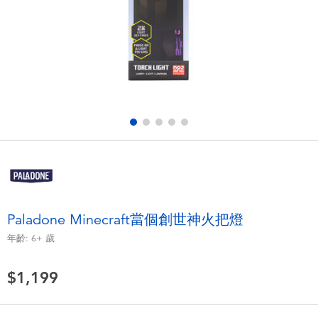
電子玩具
LEGO樂高
遊戲及拼圖系列
Barbie芭比
益智學習玩具
Disney Frozen迪士尼冰雪奇緣
戶外及運動用品
Marvel漫威
派對用品
NERF熱火
角色扮演及造型系列
Play-Doh培樂多
Paladone Minecraft當個創世神火把燈
年齡:
6+
歲
毛毛公仔玩具
$1,199
夏日