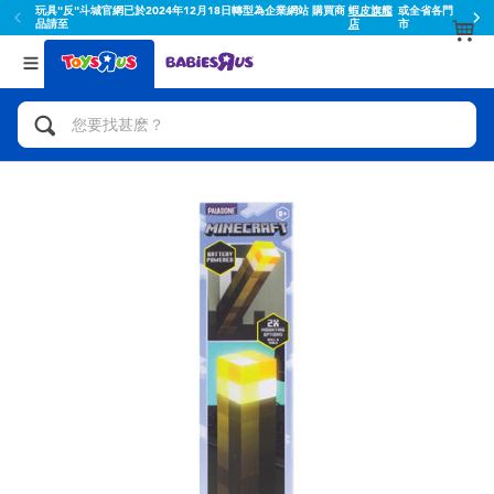
玩具"反"斗城官網已於2024年12月18日轉型為企業網站 購買商
蝦皮旗艦
或全省各門
品請至
店
市
返回
返回
分類目錄
品牌
查看所有
人氣英雄,角色扮演,射擊玩具
Toy Story玩具總動員
腳踏車,滑板車,騎乘車
Super Mario超級瑪利歐
拼砌組合及樂高LEGO
52TOYS
玩具車,貨車,火車及遙控系列
Fuggler
手工藝,文具,蠟筆,泥膠,畫板
Miniso名創優品
娃娃, 芭比,收藏公仔
playpop