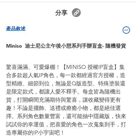
嬰兒及學前玩具
分享
電池
產品敘述
任天堂 Switch
Miniso 迪士尼公主午後小憩系列手辦盲盒- 隨機發貨
盲盒
驚喜滿滿、可愛爆棚！【MINISO 授權IP盲盒】集
角色收藏
合多款超人氣IP角色，每一款都經過官方授權，造
型精緻、細節到位，無論是Q版造型、特殊塗裝還
生活雜貨
是限定款式，都讓人愛不釋手。每盒皆為隨機出
貨，打開瞬間充滿期待與驚喜，讓收藏變得更有
趣！不論是擺飾、送禮或療癒小物，都是絕佳選
擇。系列角色數量豐富，還可能抽中隱藏版，快來
試試你的幸運值，把喜愛的角色一次蒐集到手，打
造專屬你的IP小宇宙吧！