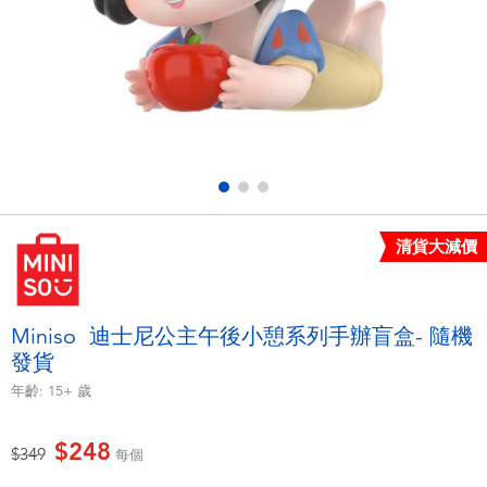
電子玩具
LEGO樂高
遊戲及拼圖系列
Barbie芭比
益智學習玩具
Disney Frozen迪士尼冰雪奇緣
戶外及運動用品
Marvel漫威
清貨大減價
派對用品
NERF熱火
角色扮演及造型系列
Play-Doh培樂多
Miniso 迪士尼公主午後小憩系列手辦盲盒- 隨機
發貨
毛毛公仔玩具
年齡:
15+
歲
夏日
$248
價格從
至
$349
每個