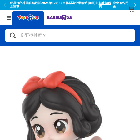
玩具"反"斗城官網已於2024年12月18日轉型為企業網站 購買商
蝦皮旗艦
或全省各門
品請至
店
市
返回
返回
分類目錄
品牌
查看所有
人氣英雄,角色扮演,射擊玩具
Toy Story玩具總動員
腳踏車,滑板車,騎乘車
Super Mario超級瑪利歐
拼砌組合及樂高LEGO
52TOYS
玩具車,貨車,火車及遙控系列
Fuggler
手工藝,文具,蠟筆,泥膠,畫板
Miniso名創優品
娃娃, 芭比,收藏公仔
playpop