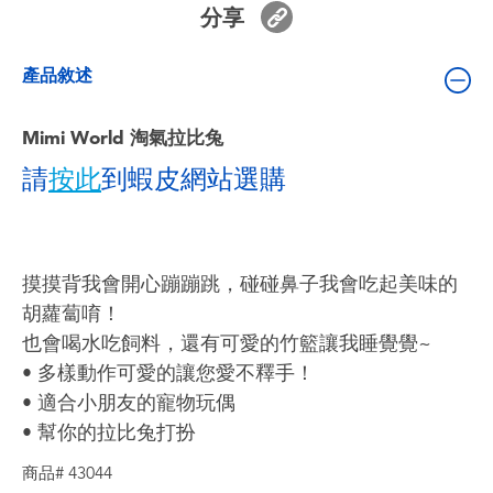
分享
嬰兒及學前玩具
產品敘述
電池
Mimi World 淘氣拉比兔
任天堂 Switch
請
按此
到蝦皮網站選購
盲盒
角色收藏
摸摸背我會開心蹦蹦跳，碰碰鼻子我會吃起美味的
胡蘿蔔唷！
生活雜貨
也會喝水吃飼料，還有可愛的竹籃讓我睡覺覺~
• 多樣動作可愛的讓您愛不釋手！
• 適合小朋友的寵物玩偶
• 幫你的拉比兔打扮
商品# 43044