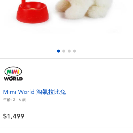
電子玩具
LEGO樂高
遊戲及拼圖系列
Barbie芭比
益智學習玩具
Disney Frozen迪士尼冰雪奇緣
戶外及運動用品
Marvel漫威
派對用品
NERF熱火
角色扮演及造型系列
Play-Doh培樂多
Mimi World 淘氣拉比兔
年齡:
3 - 6
歲
毛毛公仔玩具
$1,499
夏日