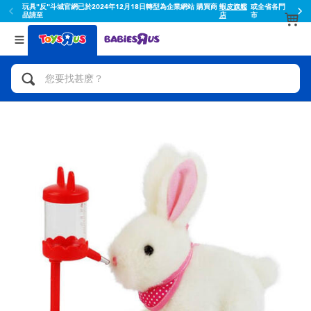
玩具"反"斗城官網已於2024年12月18日轉型為企業網站 購買商
蝦皮旗艦
或全省各門
品請至
店
市
返回
返回
分類目錄
品牌
查看所有
人氣英雄,角色扮演,射擊玩具
Toy Story玩具總動員
腳踏車,滑板車,騎乘車
Super Mario超級瑪利歐
拼砌組合及樂高LEGO
52TOYS
玩具車,貨車,火車及遙控系列
Fuggler
手工藝,文具,蠟筆,泥膠,畫板
Miniso名創優品
娃娃, 芭比,收藏公仔
playpop