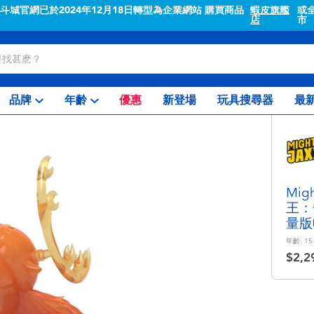
"斗城官網已於2024年12月18日轉型為企業網站 購買商品
蝦皮旗艦
或
店
市
品牌
年齡
優惠
新登場
玩具搜尋器
最
Migh
王：
量版
年齡:
15
$2,2