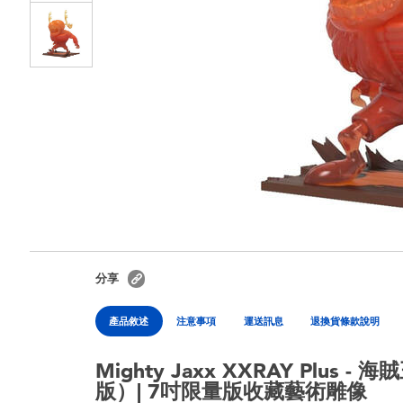
分享
產品敘述
注意事項
運送訊息
退換貨條款說明
Mighty Jaxx XXRAY Plus
版）| 7吋限量版收藏藝術雕像