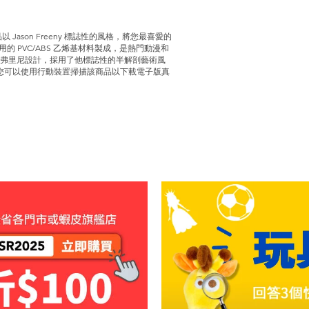
品以 Jason Freeny 標誌性的風格，將您最喜愛的
的 PVC/ABS 乙烯基材料製成，是熱門動漫和
·弗里尼設計，採用了他標誌性的半解剖藝術風
，您可以使用行動裝置掃描該商品以下載電子版真