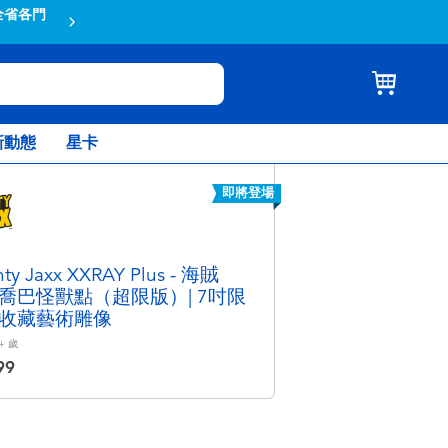
全省各門
蝦皮結帳輸入折扣碼TOYSR2026享
新動態
星卡
即將登場
ty Jaxx XXRAY Plus - 海賊
喬巴怪獸點（超限版）| 7吋限
收藏藝術雕像
+
歲
99