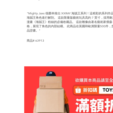
"Mighty Jaxx 很榮幸推出 XXRAY 海賊王系列！這精彩的系列作
海賊王角色進行解剖。 這款限量版藝術玩具高約 7 英寸，採用耐用
漫畫《海賊王》粉絲的必備收藏品。 這款雕像由著名藝術家傑森
格，展現了角色的內部結構。 此商品在英國和歐洲限量500件
品證書。"
商品# 63913