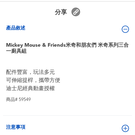
嬰兒及學前玩具
分享
電池
產品敘述
任天堂 Switch
Mickey Mouse & Friends米奇和朋友們 米奇系列三合
一廚具組
盲盒
配件豐富，玩法多元
角色收藏
可伸縮提桿，攜帶方便
迪士尼經典動畫授權
生活雜貨
商品# 59549
注意事項