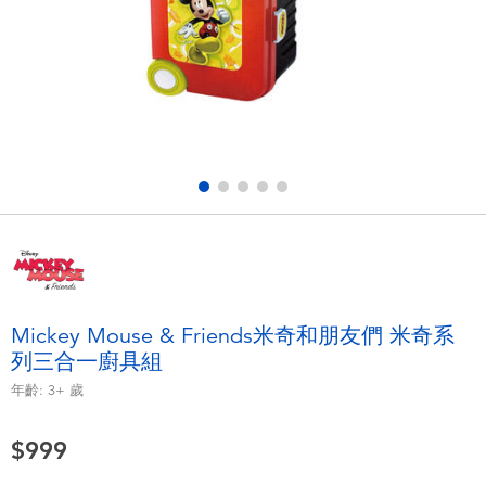
電子玩具
LEGO樂高
遊戲及拼圖系列
Barbie芭比
益智學習玩具
Disney Frozen迪士尼冰雪奇緣
戶外及運動用品
Marvel漫威
派對用品
NERF熱火
角色扮演及造型系列
Play-Doh培樂多
Mickey Mouse & Friends米奇和朋友們 米奇系
列三合一廚具組
毛毛公仔玩具
年齡:
3+
歲
夏日
$999