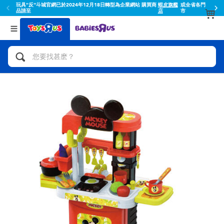
玩具"反"斗城官網已於2024年12月18日轉型為企業網站 購買商
蝦皮旗艦
或全省各門
品請至
店
市
返回
返回
分類目錄
品牌
查看所有
人氣英雄,角色扮演,射擊玩具
Toy Story玩具總動員
腳踏車,滑板車,騎乘車
Super Mario超級瑪利歐
拼砌組合及樂高LEGO
52TOYS
玩具車,貨車,火車及遙控系列
Fuggler
手工藝,文具,蠟筆,泥膠,畫板
Miniso名創優品
娃娃, 芭比,收藏公仔
playpop