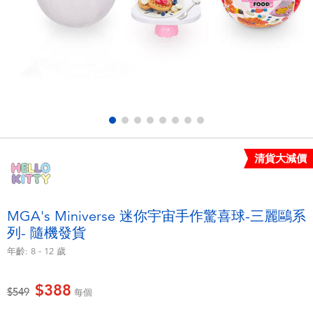
電子玩具
LEGO樂高
遊戲及拼圖系列
Barbie芭比
益智學習玩具
Disney Frozen迪士尼冰雪奇緣
戶外及運動用品
Marvel漫威
清貨大減價
派對用品
NERF熱火
角色扮演及造型系列
Play-Doh培樂多
MGA's Miniverse 迷你宇宙手作驚喜球-三麗鷗系
列- 隨機發貨
毛毛公仔玩具
年齡:
8 - 12
歲
夏日
$388
價格從
至
$549
每個