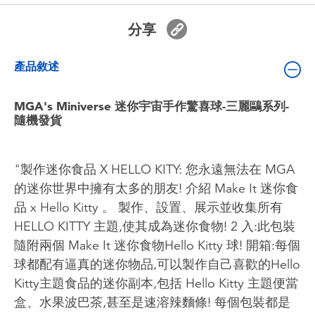
嬰兒及學前玩具
分享
電池
產品敘述
任天堂 Switch
MGA's Miniverse 迷你宇宙手作驚喜球-三麗鷗系列-
隨機發貨
盲盒
"製作迷你食品 X HELLO KITY: 您永遠無法在 MGA
角色收藏
的迷你世界中擁有太多的朋友! 介紹 Make It 迷你食
品 x Hello Kitty 。 製作、設置、展示並收集所有
生活雜貨
HELLO KITTY 主題,使其成為迷你食物! 2 入:此包裝
隨附兩個 Make It 迷你食物Hello Kitty 球! 開箱:每個
球都配有逼真的迷你物品,可以製作自己喜歡的Hello
Kitty主題食品的迷你副本,包括 Hello Kitty 主題便當
盒、水果波巴茶,甚至是速溶辣麵條! 每個包裝都是