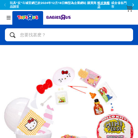
玩具"反"斗城官網已於2024年12月18日轉型為企業網站 購買商
蝦皮旗艦
或全省各門
品請至
店
市
返回
返回
分類目錄
品牌
查看所有
人氣英雄,角色扮演,射擊玩具
Toy Story玩具總動員
腳踏車,滑板車,騎乘車
Super Mario超級瑪利歐
拼砌組合及樂高LEGO
52TOYS
玩具車,貨車,火車及遙控系列
Fuggler
手工藝,文具,蠟筆,泥膠,畫板
Miniso名創優品
娃娃, 芭比,收藏公仔
playpop