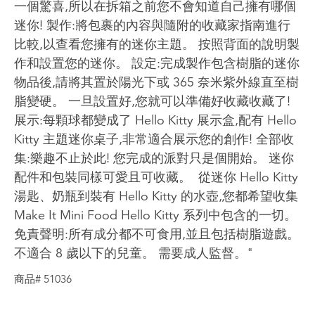
一個驚喜,所以在拆箱之前您不會知道自己擁有哪個
迷你! 製作:將包裹的內容與隨附的收藏家指南進行
比較,以查看您擁有的迷你主題。 按照背面的說明製
作和設置您的迷你。 ​ 設定:完成製作包含樹脂的迷你
物品後,請將其置於陽光下或 365 奈米紫外線直至樹
脂變硬。 一旦設置好,您就可以準備好收藏收藏了!
展示:每顆球都變成了 Hello Kitty 展示盒,配有 Hello
Kitty 主題迷你桌子,非常適合展示您的創作! 全部收
集:樂趣不止於此! 您完成的派對只是個開始。 迷你
配件和包裝同樣可愛且可收藏。 ​ 從迷你 Hello Kitty
湯匙、奶瓶到裝有 Hello Kitty 的水壺,您都希望收集
Make It Mini Food Hello Kitty 系列中包含的一切。
免責聲明:所有成分都不可食用,並且包括樹脂遊戲。
不適合 8 歲以下的兒童。 需要成人監督。"
商品# 51036