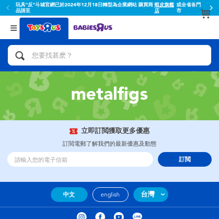
玩具"反"斗城官網已於2024年12月18日轉型為企業網站 購買商
蝦皮旗艦
或全省各門
品請至
店
市
返回
返回
分類目錄
品牌
查看所有
人氣英雄,角色扮演,射擊玩具
Toy Story玩具總動員
腳踏車,滑板車,騎乘車
Super Mario超級瑪利歐
metalfigs
拼砌組合及樂高LEGO
52TOYS
立即訂閲獲取更多優惠
玩具車,貨車,火車及遙控系列
Fuggler
訂閲電郵了解我們的最新優惠及動態
訂閲
手工藝,文具,蠟筆,泥膠,畫板
Miniso名創優品
娃娃, 芭比,收藏公仔
playpop
台灣
中文
english