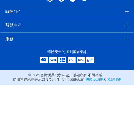
電子玩具
LEGO樂高
關於"R"
遊戲及拼圖系列
Barbie芭比
幫助中心
益智學習玩具
Disney Frozen迪士尼冰雪奇緣
服務
體驗安全的網上購物樂趣
戶外及運動用品
Marvel漫威
派對用品
NERF熱火
© 2026
台灣玩具“反”斗城。版權所有 不得轉載。
使用本網站即表示您接受玩具“反”斗城網站的
條款及細則
及
私隱守則
角色扮演及造型系列
Play-Doh培樂多
毛毛公仔玩具
夏日