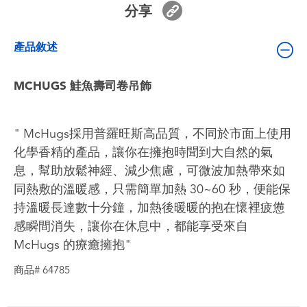
分享
嬰兒及學前玩具
產品敘述
電池
MCHUGS 鮭魚壽司卷吊飾
任天堂 Switch
盲盒
" McHugs採用普羅旺斯高品質，不同於市面上使用
化學香精的產品，讓你在擁抱時聞到大自然的氣
角色收藏
息，幫助放鬆神經、減少焦慮，可微波加熱帶來如
同熱敷的溫暖感，只需簡單加熱 30~60 秒，便能保
生活雜貨
持溫暖長達數十分鐘，加熱後暖暖的抱在懷裡疲憊
感瞬間消失，讓你在休息中，都能享受來自
McHugs 的療癒擁抱"
商品# 64785