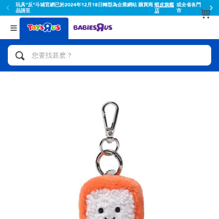
玩具"反"斗城官網已於2024年12月18日轉型為企業網站 購買商
蝦皮旗艦
或全省各門
品請至
店
市
返回
返回
分類目錄
品牌
查看所有
人氣英雄,角色扮演,射擊玩具
Toy Story玩具總動員
腳踏車,滑板車,騎乘車
Super Mario超級瑪利歐
拼砌組合及樂高LEGO
52TOYS
玩具車,貨車,火車及遙控系列
Fuggler
手工藝,文具,蠟筆,泥膠,畫板
Miniso名創優品
娃娃, 芭比,收藏公仔
playpop