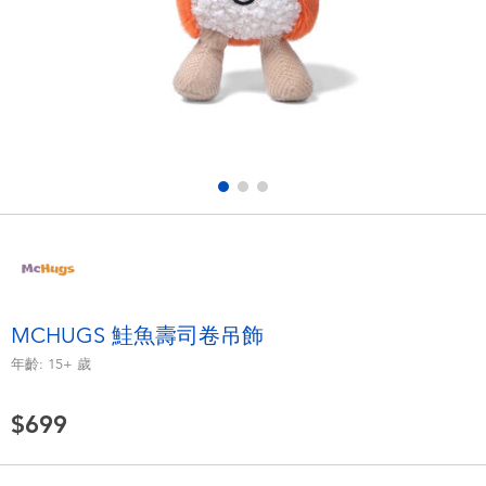
電子玩具
LEGO樂高
遊戲及拼圖系列
Barbie芭比
益智學習玩具
Disney Frozen迪士尼冰雪奇緣
戶外及運動用品
Marvel漫威
派對用品
NERF熱火
角色扮演及造型系列
Play-Doh培樂多
MCHUGS 鮭魚壽司卷吊飾
年齡:
15+
歲
毛毛公仔玩具
$699
夏日