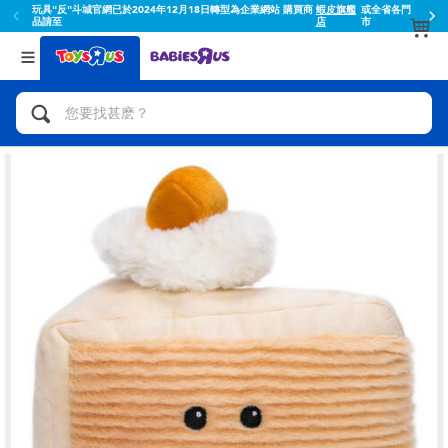
玩具"反"斗城官網已於2024年12月18日轉型為企業網站 購買商
蝦皮旗艦
或全省各門
品請至
店
市
返回
返回
分類目錄
品牌
查看所有
人氣英雄,角色扮演,射擊玩具
Toy Story玩具總動員
腳踏車,滑板車,騎乘車
Super Mario超級瑪利歐
拼砌組合及樂高LEGO
52TOYS
玩具車,貨車,火車及遙控系列
Fuggler
手工藝,文具,蠟筆,泥膠,畫板
Miniso名創優品
娃娃, 芭比,收藏公仔
playpop