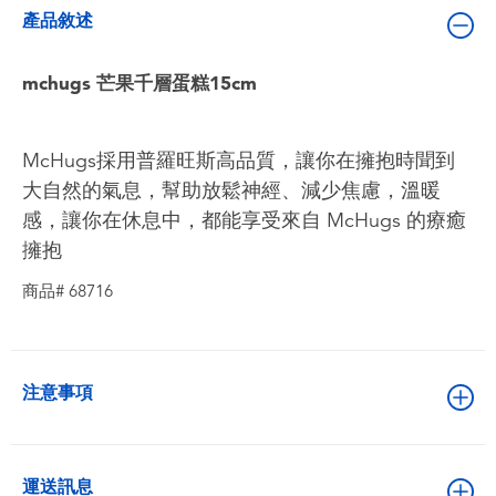
嬰兒及學前玩具
產品敘述
電池
mchugs 芒果千層蛋糕15cm
任天堂 Switch
McHugs採用普羅旺斯高品質，讓你在擁抱時聞到
大自然的氣息，幫助放鬆神經、減少焦慮，溫暖
盲盒
感，讓你在休息中，都能享受來自 McHugs 的療癒
擁抱
角色收藏
商品# 68716
生活雜貨
注意事項
運送訊息