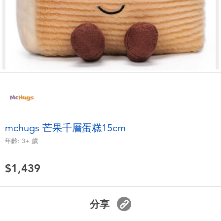
電子玩具
LEGO樂高
遊戲及拼圖系列
Barbie芭比
益智學習玩具
Disney Frozen迪士尼冰雪奇緣
戶外及運動用品
Marvel漫威
派對用品
NERF熱火
mchugs 芒果千層蛋糕15cm
年齡:
3+
歲
角色扮演及造型系列
Play-Doh培樂多
$1,439
毛毛公仔玩具
夏日
分享