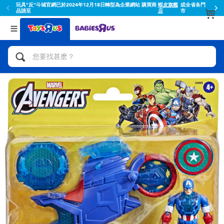
玩具"反"斗城官網已於2024年12月18日轉型為企業網站 購買商
蝦皮旗艦
或全省各門
品請至
店
市
返回
返回
分類目錄
品牌
查看所有
人氣英雄,角色扮演,射擊玩具
Toy Story玩具總動員
腳踏車,滑板車,騎乘車
Super Mario超級瑪利歐
拼砌組合及樂高LEGO
52TOYS
玩具車,貨車,火車及遙控系列
Fuggler
手工藝,文具,蠟筆,泥膠,畫板
Miniso名創優品
娃娃, 芭比,收藏公仔
playpop