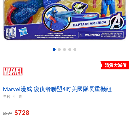
電子玩具
LEGO樂高
遊戲及拼圖系列
Barbie芭比
益智學習玩具
Disney Frozen迪士尼冰雪奇緣
戶外及運動用品
Marvel漫威
清貨大減價
派對用品
NERF熱火
角色扮演及造型系列
Play-Doh培樂多
Marvel漫威 復仇者聯盟4吋美國隊長重機組
年齡:
4+
歲
毛毛公仔玩具
$728
價格從
至
$899
夏日