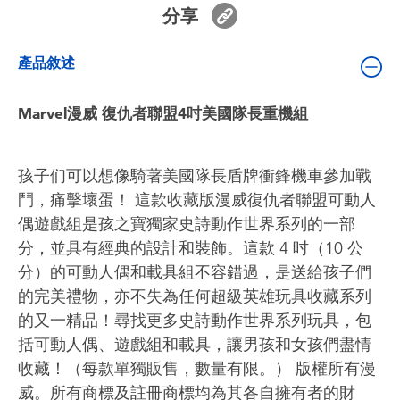
嬰兒及學前玩具
分享
產品敘述
電池
Marvel漫威 復仇者聯盟4吋美國隊長重機組
任天堂 Switch
盲盒
孩子们可以想像騎著美國隊長盾牌衝鋒機車參加戰
鬥，痛擊壞蛋！ 這款收藏版漫威復仇者聯盟可動人
角色收藏
偶遊戲組是孩之寶獨家史詩動作世界系列的一部
分，並具有經典的設計和裝飾。這款 4 吋（10 公
生活雜貨
分）的可動人偶和載具組不容錯過，是送給孩子們
的完美禮物，亦不失為任何超級英雄玩具收藏系列
的又一精品！尋找更多史詩動作世界系列玩具，包
括可動人偶、遊戲組和載具，讓男孩和女孩們盡情
收藏！（每款單獨販售，數量有限。） 版權所有漫
威。所有商標及註冊商標均為其各自擁有者的財