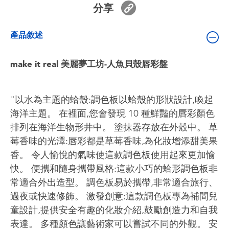
分享
嬰兒及學前玩具
產品敘述
電池
make it real 美麗夢工坊-人魚貝殼唇彩盤
任天堂 Switch
盲盒
"以水為主題的蛤殼:調色板以蛤殼的形狀設計,喚起
海洋主題。 在裡面,您會發現 10 種鮮豔的唇彩顏色
角色收藏
排列在海洋生物形井中。 塗抹器存放在外殼中。 草
莓香味的光澤:唇彩都是草莓香味,為化妝增添甜美果
生活雜貨
香。 令人愉悅的氣味使這款調色板使用起來更加愉
快。 ​ 便攜和隨身攜帶風格:這款小巧的蛤形調色板非
常適合外出造型。 調色板易於攜帶,非常適合旅行、
過夜或快速修飾。 ​ 激發創意:這款調色板專為補間兒
童設計,提供安全有趣的化妝介紹,鼓勵創造力和自我
表達。 多種顏色讓藝術家可以嘗試不同的外觀。 ​ 安