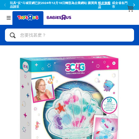
玩具"反"斗城官網已於2024年12月18日轉型為企業網站 購買商
蝦皮旗艦
或全省各門
品請至
店
市
返回
返回
分類目錄
品牌
查看所有
人氣英雄,角色扮演,射擊玩具
Toy Story玩具總動員
腳踏車,滑板車,騎乘車
Super Mario超級瑪利歐
拼砌組合及樂高LEGO
52TOYS
玩具車,貨車,火車及遙控系列
Fuggler
手工藝,文具,蠟筆,泥膠,畫板
Miniso名創優品
娃娃, 芭比,收藏公仔
playpop