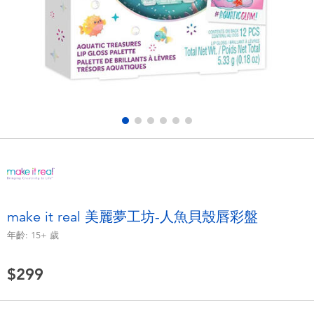
電子玩具
LEGO樂高
遊戲及拼圖系列
Barbie芭比
益智學習玩具
Disney Frozen迪士尼冰雪奇緣
戶外及運動用品
Marvel漫威
派對用品
NERF熱火
角色扮演及造型系列
Play-Doh培樂多
make it real 美麗夢工坊-人魚貝殼唇彩盤
年齡:
15+
歲
毛毛公仔玩具
$299
夏日