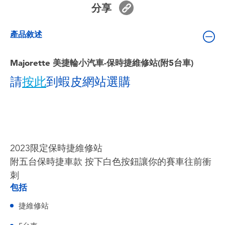
分享
嬰兒及學前玩具
產品敘述
電池
Majorette 美捷輪小汽車-保時捷維修站(附5台車)
任天堂 Switch
請
按此
到蝦皮網站選購
盲盒
角色收藏
2023限定保時捷維修站
生活雜貨
附五台保時捷車款 按下白色按鈕讓你的賽車往前衝
刺
包括
捷維修站