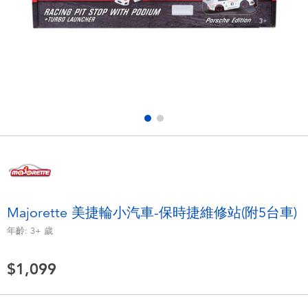
電子玩具
LEGO樂高
遊戲及拼圖系列
Barbie芭比
益智學習玩具
Disney Frozen迪士尼冰雪奇緣
戶外及運動用品
Marvel漫威
派對用品
NERF熱火
角色扮演及造型系列
Play-Doh培樂多
Majorette 美捷輪小汽車-保時捷維修站(附5台車)
年齡:
3+
歲
毛毛公仔玩具
$1,099
夏日