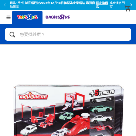
玩具"反"斗城官網已於2024年12月18日轉型為企業網站 購買商
蝦皮旗艦
或全省各門
品請至
店
市
返回
返回
分類目錄
品牌
查看所有
人氣英雄,角色扮演,射擊玩具
Toy Story玩具總動員
腳踏車,滑板車,騎乘車
Super Mario超級瑪利歐
拼砌組合及樂高LEGO
52TOYS
玩具車,貨車,火車及遙控系列
Fuggler
手工藝,文具,蠟筆,泥膠,畫板
Miniso名創優品
娃娃, 芭比,收藏公仔
playpop