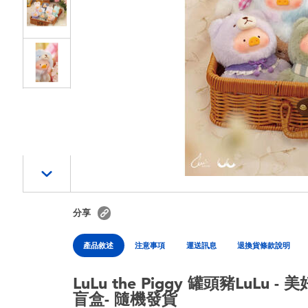
分享
產品敘述
注意事項
運送訊息
退換貨條款說明
LuLu the Piggy 罐頭豬LuL
盲盒- 隨機發貨