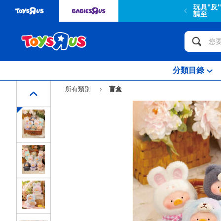
玩具"反
請至
分類目錄
所有類別
盲盒