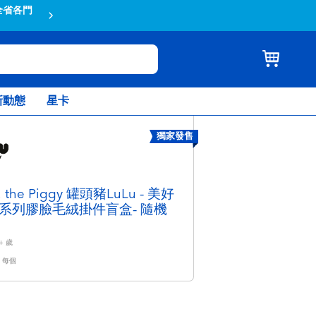
全省各門
蝦皮結帳輸入折扣碼TOYSR2026享
新動態
星卡
獨家發售
u the Piggy 罐頭豬LuLu - 美好
系列膠臉毛絨掛件盲盒- 隨機
+
歲
每個