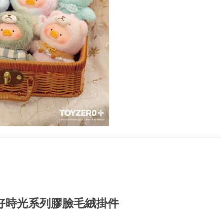
u - 美好時光系列膠臉毛絨掛件