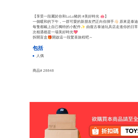
【享受一段屬於你和LuLu豬的 #美好時光 🐽】
一個暖和的下午，一群可愛的新朋友們正向你揮手👋🏻 原來是泰迪Lu
每隻都戴上自己獨特的小配件✨ 由復古泰迪玩具店走進你的日常生
次相遇都是一場美好時光💖
拆開盲盒🎁開啟這一段驚喜旅程吧～
包括
人偶
商品# 28848