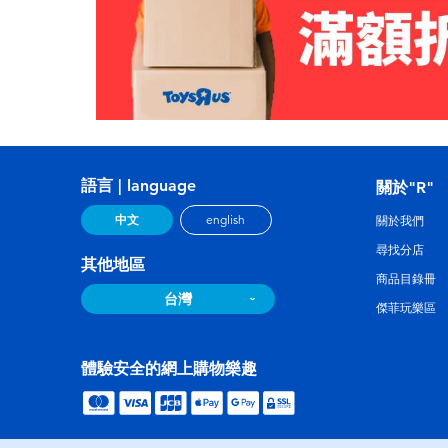
語言 | language
關於"R"
中文
english
關於我們
尋找分店
其他地區
商品目錄冊
台灣
傑菲玩樂區
體驗安全的網上購物樂趣