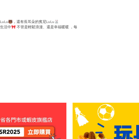
Lu🐻，還有長耳朵的賓尼LuLu🐰
活中🎀 不管是輕鬆浪漫、還是幸福暖暖 ，每