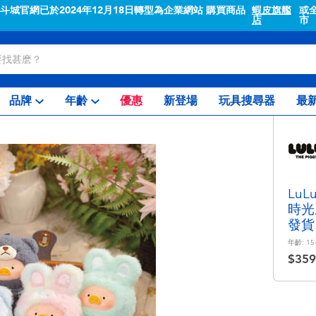
"斗城官網已於2024年12月18日轉型為企業網站 購買商品
蝦皮旗艦
或
店
市
品牌
年齡
優惠
新登場
玩具搜尋器
最
LuL
時光
發貨
年齡:
15
$359