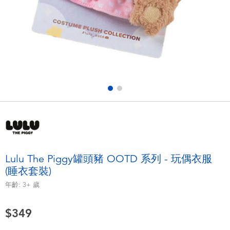
電子玩具
LEGO樂高
遊戲及拼圖系列
Barbie芭比
益智學習玩具
Disney Frozen迪士尼冰雪奇緣
戶外及運動用品
Marvel漫威
派對用品
NERF熱火
角色扮演及造型系列
Play-Doh培樂多
Lulu The Piggy罐頭豬 OOTD 系列 - 玩偶衣服
(睡衣套裝)
毛毛公仔玩具
年齡:
3+
歲
夏日
$349