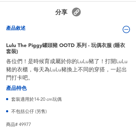
嬰兒及學前玩具
分享
電池
產品敘述
任天堂 Switch
Lulu The Piggy罐頭豬 OOTD 系列 - 玩偶衣服 (睡衣
套裝)
盲盒
各位們！是時候育成屬於你的LuLu豬了！打開LuLu
豬的衣櫃，每天為LuLu豬換上不同的穿搭，一起出
角色收藏
門打卡吧。
產品特色
生活雜貨
套裝適用於14-20 cm玩偶
不包括公仔 (另售)
商品# 49977