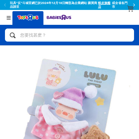
玩具"反"斗城官網已於2024年12月18日轉型為企業網站 購買商
蝦皮旗艦
或全省各門
品請至
店
市
返回
返回
分類目錄
品牌
查看所有
人氣英雄,角色扮演,射擊玩具
Toy Story玩具總動員
腳踏車,滑板車,騎乘車
Super Mario超級瑪利歐
拼砌組合及樂高LEGO
52TOYS
玩具車,貨車,火車及遙控系列
Fuggler
手工藝,文具,蠟筆,泥膠,畫板
Miniso名創優品
娃娃, 芭比,收藏公仔
playpop