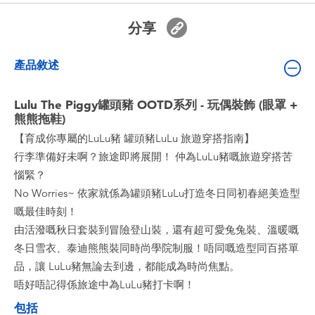
嬰兒及學前玩具
分享
電池
產品敘述
任天堂 Switch
Lulu The Piggy罐頭豬 OOTD系列 - 玩偶裝飾 (眼罩 +
熊熊拖鞋)
盲盒
【育成你專屬的LuLu豬 罐頭豬LuLu 旅遊穿搭指南】
行李準備好未啊？旅途即將展開！ 仲為LuLu豬嘅旅遊穿搭苦
角色收藏
惱緊？
No Worries~ 依家就係為罐頭豬LuLu打造冬日同初春絕美造型
生活雜貨
嘅最佳時刻！
由活潑嘅秋日套裝到冒險登山裝，還有超可愛兔兔裝、溫暖嘅
冬日雪衣、泰迪熊熊裝同時尚學院制服！唔同嘅造型同百搭單
品，讓 LuLu豬無論去到邊，都能成為時尚焦點。
唔好唔記得係旅途中為LuLu豬打卡啊！
包括