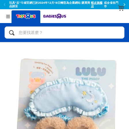
玩具"反"斗城官網已於2024年12月18日轉型為企業網站 購買商
蝦皮旗艦
或全省各門
品請至
店
市
返回
返回
分類目錄
品牌
查看所有
人氣英雄,角色扮演,射擊玩具
Toy Story玩具總動員
腳踏車,滑板車,騎乘車
Super Mario超級瑪利歐
拼砌組合及樂高LEGO
52TOYS
玩具車,貨車,火車及遙控系列
Fuggler
手工藝,文具,蠟筆,泥膠,畫板
Miniso名創優品
娃娃, 芭比,收藏公仔
playpop