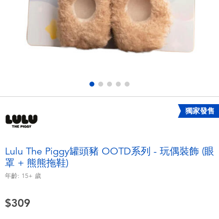
電子玩具
LEGO樂高
遊戲及拼圖系列
Barbie芭比
益智學習玩具
Disney Frozen迪士尼冰雪奇緣
戶外及運動用品
Marvel漫威
獨家發售
派對用品
NERF熱火
角色扮演及造型系列
Play-Doh培樂多
Lulu The Piggy罐頭豬 OOTD系列 - 玩偶裝飾 (眼
罩 + 熊熊拖鞋)
毛毛公仔玩具
年齡:
15+
歲
夏日
$309