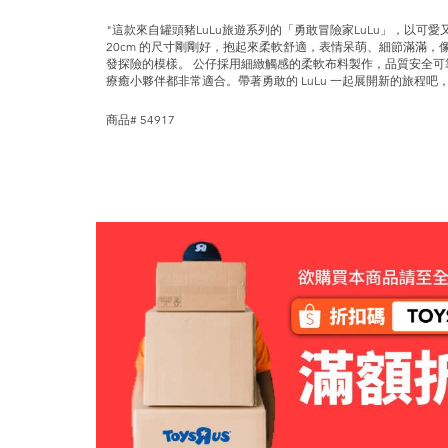
"這款來自罐頭豬LuLu旅遊系列的「勇敢冒險家LuLu」，以
20cm 的尺寸剛剛好，抱起來柔軟舒適，表情呆萌、細節滿滿，像
發探險的模樣。 公仔採用細緻觸感的柔軟布料製作，品質安全
療癒小夥伴都非常適合。帶著勇敢的 LuLu 一起展開新的旅程吧
商品# 54917