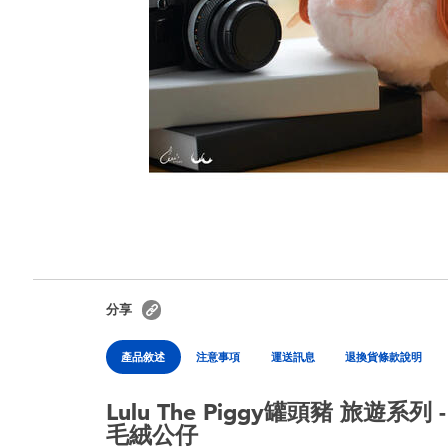
分享
產品敘述
注意事項
運送訊息
退換貨條款說明
Lulu The Piggy罐頭豬 旅遊系列 
毛絨公仔