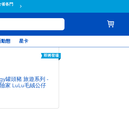
全省各門
蝦皮結帳輸入折扣碼TOYSR2026享
新動態
星卡
即將登場
Piggy罐頭豬 旅遊系列 -
冒險家 LuLu毛絨公仔