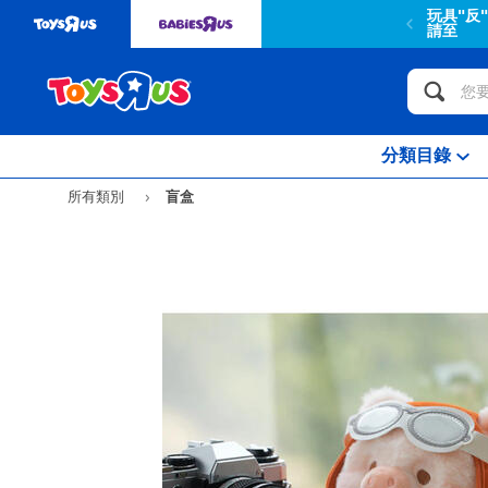
玩具"反
請至
分類目錄
所有類別
盲盒