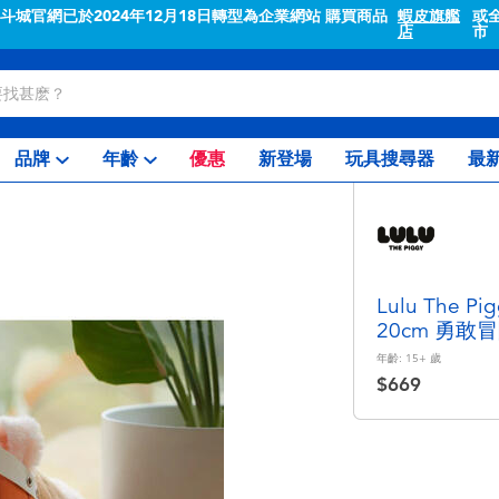
"斗城官網已於2024年12月18日轉型為企業網站 購買商品
蝦皮旗艦
或
店
市
品牌
年齡
優惠
新登場
玩具搜尋器
最
Lulu The 
20cm 勇敢
年齡:
15+
歲
$669