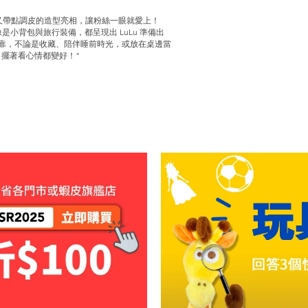
可愛又帶點調皮的造型亮相，讓粉絲一眼就愛上！
是小背包與旅行裝備，都呈現出 LuLu 準備出
可靠，不論是收藏、陪伴睡前時光，或放在桌邊當
，擺著看心情都變好！"