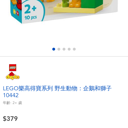
電子玩具
LEGO樂高
遊戲及拼圖系列
Barbie芭比
益智學習玩具
Disney Frozen迪士尼冰雪奇緣
戶外及運動用品
Marvel漫威
派對用品
NERF熱火
角色扮演及造型系列
Play-Doh培樂多
LEGO樂高得寶系列 野生動物：企鵝和獅子
10442
毛毛公仔玩具
年齡:
2+
歲
夏日
$379