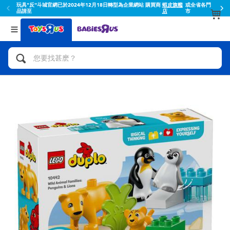
玩具"反"斗城官網已於2024年12月18日轉型為企業網站 購買商
蝦皮旗艦
或全省各門
品請至
店
市
返回
返回
分類目錄
品牌
查看所有
人氣英雄,角色扮演,射擊玩具
Toy Story玩具總動員
腳踏車,滑板車,騎乘車
Super Mario超級瑪利歐
拼砌組合及樂高LEGO
52TOYS
玩具車,貨車,火車及遙控系列
Fuggler
手工藝,文具,蠟筆,泥膠,畫板
Miniso名創優品
娃娃, 芭比,收藏公仔
playpop