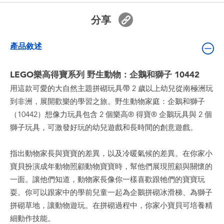
嬰兒及學前玩具
分享
電池
產品敘述
任天堂 Switch
LEGO樂高得寶系列 野生動物：企鵝和獅子 10442
用這款可愛的大自然主題拼砌玩具帶 2 歲以上幼兒從南極洲玩
盲盒
到非洲，展開歡樂的學習之旅。野生動物家庭：企鵝和獅子
（10442）想像力玩具包含 2 個樂高® 得寶® 企鵝玩具與 2 個
角色收藏
獅子玩具，可激發好玩的幼兒遊戲和長時間的創意遊戲。
生活雜貨
指出動物家長與寶寶的差異，以及冷暖氣候的差異。在你家小
寶貝扮演成年動物照顧動物寶寶時，幫他們展現照顧與關懷的
一面。讓他們知道，動物家長像你一樣喜歡跟牠們的寶寶玩
耍。你可以跟家中的學前兒童一起為企鵝拼砌冰滑梯、為獅子
拼砌草地，讓動物遊玩。在拼砌過程中，你家小寶貝可培養精
細動作技能。