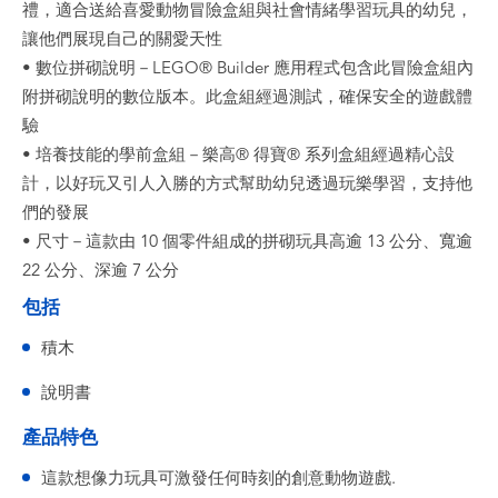
禮，適合送給喜愛動物冒險盒組與社會情緒學習玩具的幼兒，
讓他們展現自己的關愛天性
• 數位拼砌說明－LEGO® Builder 應用程式包含此冒險盒組內
附拼砌說明的數位版本。此盒組經過測試，確保安全的遊戲體
驗
• 培養技能的學前盒組－樂高® 得寶® 系列盒組經過精心設
計，以好玩又引人入勝的方式幫助幼兒透過玩樂學習，支持他
們的發展
• 尺寸－這款由 10 個零件組成的拼砌玩具高逾 13 公分、寬逾
22 公分、深逾 7 公分
包括
積木
說明書
產品特色
這款想像力玩具可激發任何時刻的創意動物遊戲.