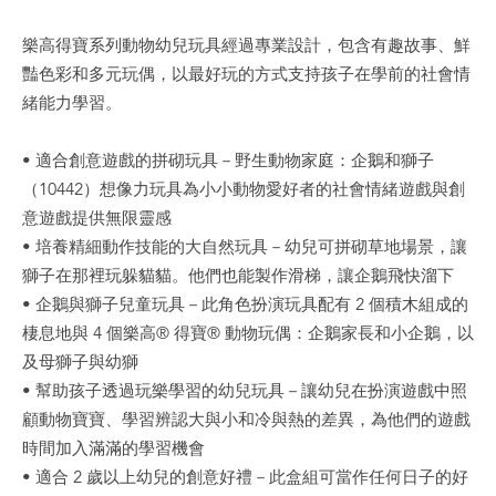
樂高得寶系列動物幼兒玩具經過專業設計，包含有趣故事、鮮
豔色彩和多元玩偶，以最好玩的方式支持孩子在學前的社會情
緒能力學習。
• 適合創意遊戲的拼砌玩具－野生動物家庭：企鵝和獅子
（10442）想像力玩具為小小動物愛好者的社會情緒遊戲與創
意遊戲提供無限靈感
• 培養精細動作技能的大自然玩具－幼兒可拼砌草地場景，讓
獅子在那裡玩躲貓貓。他們也能製作滑梯，讓企鵝飛快溜下
• 企鵝與獅子兒童玩具－此角色扮演玩具配有 2 個積木組成的
棲息地與 4 個樂高® 得寶® 動物玩偶：企鵝家長和小企鵝，以
及母獅子與幼獅
• 幫助孩子透過玩樂學習的幼兒玩具－讓幼兒在扮演遊戲中照
顧動物寶寶、學習辨認大與小和冷與熱的差異，為他們的遊戲
時間加入滿滿的學習機會
• 適合 2 歲以上幼兒的創意好禮－此盒組可當作任何日子的好