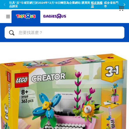
玩具"反"斗城官網已於2024年12月18日轉型為企業網站 購買商
蝦皮旗艦
或全省各門
品請至
店
市
返回
返回
分類目錄
品牌
查看所有
人氣英雄,角色扮演,射擊玩具
Toy Story玩具總動員
腳踏車,滑板車,騎乘車
Super Mario超級瑪利歐
拼砌組合及樂高LEGO
52TOYS
玩具車,貨車,火車及遙控系列
Fuggler
手工藝,文具,蠟筆,泥膠,畫板
Miniso名創優品
娃娃, 芭比,收藏公仔
playpop