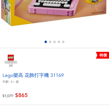
電子玩具
LEGO樂高
遊戲及拼圖系列
Barbie芭比
益智學習玩具
Disney Frozen迪士尼冰雪奇緣
戶外及運動用品
Marvel漫威
特價
派對用品
NERF熱火
角色扮演及造型系列
Play-Doh培樂多
Lego樂高 花飾打字機 31169
年齡:
8+
歲
毛毛公仔玩具
$865
價格從
至
$1,079
夏日