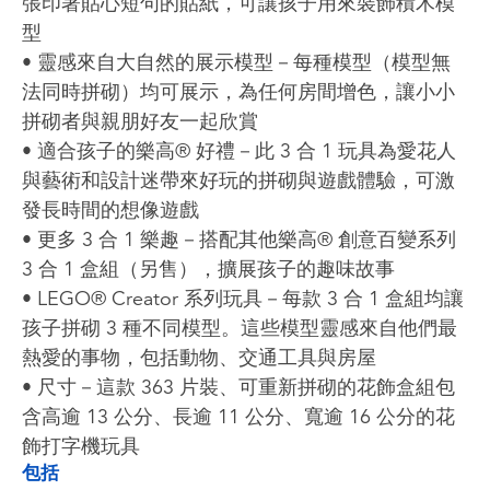
張印著貼心短句的貼紙，可讓孩子用來裝飾積木模
型
• 靈感來自大自然的展示模型－每種模型（模型無
法同時拼砌）均可展示，為任何房間增色，讓小小
拼砌者與親朋好友一起欣賞
• 適合孩子的樂高® 好禮－此 3 合 1 玩具為愛花人
與藝術和設計迷帶來好玩的拼砌與遊戲體驗，可激
發長時間的想像遊戲
• 更多 3 合 1 樂趣－搭配其他樂高® 創意百變系列
3 合 1 盒組（另售），擴展孩子的趣味故事
• LEGO® Creator 系列玩具－每款 3 合 1 盒組均讓
孩子拼砌 3 種不同模型。這些模型靈感來自他們最
熱愛的事物，包括動物、交通工具與房屋
• 尺寸－這款 363 片裝、可重新拼砌的花飾盒組包
含高逾 13 公分、長逾 11 公分、寬逾 16 公分的花
飾打字機玩具
包括