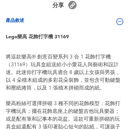
嬰兒及學前玩具
分享
產品敘述
電池
Lego樂高 花飾打字機 31169
任天堂 Switch
盲盒
將這款樂高® 創意百變系列 3 合 1 花飾打字機
（31169）玩具盒組送給小小愛花人與藝術和設計
角色收藏
迷。此迷你打字機玩具適合 8 歲以上女孩與男孩，
以 4 朵積木組成的多彩花朵裝飾，並包含可動鍵盤
生活雜貨
和壓紙捲筒，以及 1 張積木拼砌而成的紙。
樂高粉絲可選擇拼砌 3 種不同的花飾模型：花飾打
字機玩具；擺在花飾底座上的鍵盤吉他玩具樂器；
或是配有筆和記事本的花盆。這款可重新拼砌的玩
具盒組還配有 3 張印著貼心短句的貼紙，可讓孩子