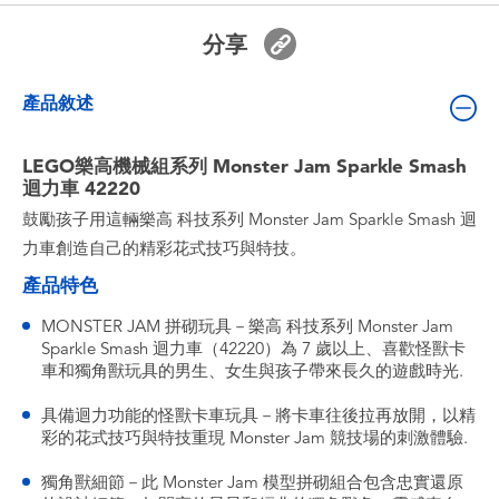
嬰兒及學前玩具
分享
電池
產品敘述
任天堂 Switch
LEGO樂高機械組系列 Monster Jam Sparkle Smash
迴力車 42220
盲盒
鼓勵孩子用這輛樂高 科技系列 Monster Jam Sparkle Smash 迴
力車創造自己的精彩花式技巧與特技。
角色收藏
產品特色
MONSTER JAM 拼砌玩具－樂高 科技系列 Monster Jam
生活雜貨
Sparkle Smash 迴力車（42220）為 7 歲以上、喜歡怪獸卡
車和獨角獸玩具的男生、女生與孩子帶來長久的遊戲時光.
具備迴力功能的怪獸卡車玩具－將卡車往後拉再放開，以精
彩的花式技巧與特技重現 Monster Jam 競技場的刺激體驗.
獨角獸細節－此 Monster Jam 模型拼砌組合包含忠實還原