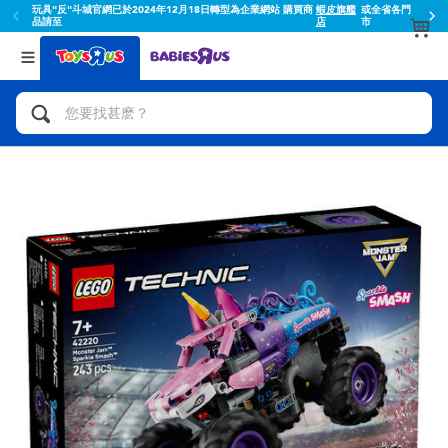
玩具"反"斗城官網已於2024年12月18日轉型為企業網站 購買商
蝦皮旗艦
或全省各門
品請至
店
市
返回
返回
分類目錄
品牌
查看所有
人氣英雄,角色扮演,射擊玩具
Toy Story玩具總動員
腳踏車,滑板車,騎乘車
Super Mario超級瑪利歐
拼砌組合及樂高LEGO
52TOYS
玩具車,貨車,火車及遙控系列
Fuggler
手工藝,文具,蠟筆,泥膠,畫板
Miniso名創優品
娃娃, 芭比,收藏公仔
playpop