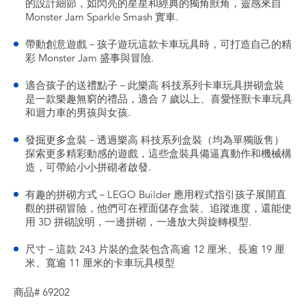
的設計細節，如閃亮的星星和經典的獨角獸角，靈感來自
Monster Jam Sparkle Smash 實車.
帶動創意遊戲－孩子遊玩這款卡車玩具時，可打造自己的精
彩 Monster Jam 盛事與冒險.
適合孩子的送禮點子－此樂高 科技系列卡車玩具拼砌盒裝
是一款樂趣無窮的禮品，適合 7 歲以上、喜愛怪獸卡車玩具
和迴力車的男孩與女孩.
發掘更多盒裝－透過樂高 科技系列盒裝（均為單獨販售）
探索更多精彩動感的遊戲，這些盒裝具備逼真動作和機械構
造，可帶給小小拼砌者啟發.
有趣的拼砌方式－LEGO Builder 應用程式指引孩子展開直
觀的拼砌冒險，他們可在裡面儲存盒裝、追蹤進度，還能使
用 3D 拼砌說明，一邊拼砌，一邊放大與旋轉模型.
尺寸－這款 243 片裝的盒裝包含高逾 12 厘米、長逾 19 厘
米、寬逾 11 厘米的卡車玩具模型
商品# 69202