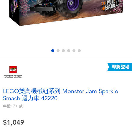
電子玩具
LEGO樂高
遊戲及拼圖系列
Barbie芭比
益智學習玩具
Disney Frozen迪士尼冰雪奇緣
戶外及運動用品
Marvel漫威
即將登場
派對用品
NERF熱火
角色扮演及造型系列
Play-Doh培樂多
LEGO樂高機械組系列 Monster Jam Sparkle
Smash 迴力車 42220
毛毛公仔玩具
年齡:
7+
歲
夏日
$1,049